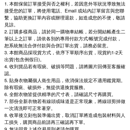
1.
本館保留訂單接受與否之權利，若因意外等狀況導致無法
接受您的訂單，將使用電話、Email 或站內訂單留言與您聯
繫，
協助更換訂單內容或辦理退款，如造成您的不便，敬請
見諒。
2. 訂購多樣商品，請於同一購物車結帳，若分開結帳產生二
筆以上之訂單，請依各別的專用付款方式/帳號完成付款，
恕系統無法合併付款與合併訂單出貨，請務必留意。
3. 本館商品採現貨方式，依序下單順序出貨，現貨約1-2天
出貨(包含例假日)。
4. 收到貨品若有瑕疵、破損等問題，請將圖片回傳至客服確
認
。
5. 貼身衣物屬個人衛生用品，依消保法規定不適用鑑賞期。
除有瑕疵、破損外，無提供退換貨服務。
6. 全館衣物皆提供精準的尺寸表，請確認尺寸再購買。
7. 部份全新衣物若有線頭或味道是正常現象，將線頭剪掉做
一次清洗即可正常著穿。
8. 收單後立刻包裝準備出貨，取消訂單將造成包裝材料與人
工損失，購買商品前請再三確認再下單。
9. 無法同意上述交易原則者請勿購買。