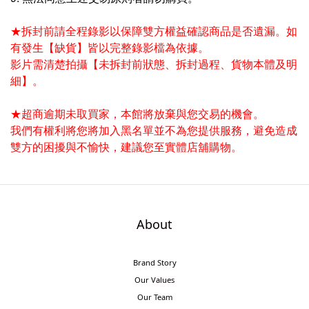
★拆封前請全程錄影以保障雙方權益確認商品是否遺漏。如
有發生【缺貨】皆以完整錄影檔為依據。
影片需清楚拍攝【未拆封前狀態、拆封過程、貨物本體及明
細】。
★超商逾期未取買家，本館將放棄與您交易的機會
。
我們有權利將您將加入
黑名單並不為您提供服務，
避免造成
雙方的困擾與不愉快
，建議您至實體店舖購物
。
About
Brand Story
Our Values
Our Team