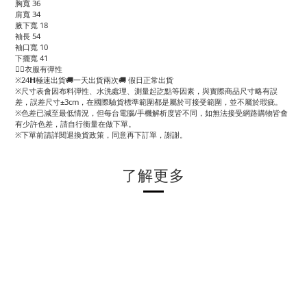
胸寬 36
肩寬 34
腋下寬 18
袖長 54
袖口寬 10
下擺寬 41
👉🏻衣服有彈性
※24𝗛極速出貨🚚一天出貨兩次🚚 假日正常出貨
※尺寸表會因布料彈性、水洗處理、測量起訖點等因素，與實際商品尺寸略有誤
差，誤差尺寸±3cm，在國際驗貨標準範圍都是屬於可接受範圍，並不屬於瑕疵。
※色差已減至最低情況，但每台電腦/手機解析度皆不同，如無法接受網路購物皆會
有少許色差，請自行衡量在做下單。
※下單前請詳閱退換貨政策，同意再下訂單，謝謝。
了解更多