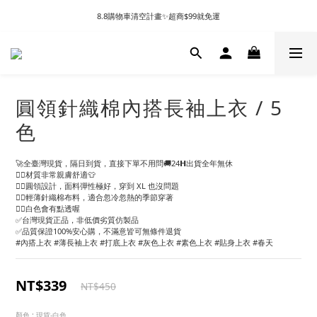
8.8購物車清空計畫✨超商$99就免運
圓領針織棉內搭長袖上衣 / 5
色
🚀全臺灣現貨，隔日到貨，直接下單不用問🚚24𝗛出貨全年無休
👉🏻材質非常親膚舒適👕
👉🏻圓領設計，面料彈性極好，穿到 XL 也沒問題
👉🏻輕薄針織棉布料，適合忽冷忽熱的季節穿著
👉🏻白色會有點透喔
✅台灣現貨正品，非低價劣質仿製品
✅品質保證100%安心購，不滿意皆可無條件退貨
#內搭上衣 #薄長袖上衣 #打底上衣 #灰色上衣 #素色上衣 #貼身上衣 #春天
NT$339
NT$450
顏色
: 現貨-白色