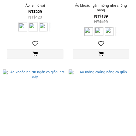
Áo len lộ vai
Áo khoác ngắn mỏng nhẹ chống
nắng
NT$229
NT$189
NT$420
NT$420