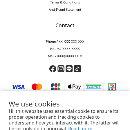
Terms & Conditions
Anti-Fraud Statement
Contact
Phone / XX-XXX-XXX-XXX
Hours / XXXX-XXXX
Mail / XXX@XXXX.COM
We use cookies
Hi, this website uses essential cookie to ensure its
proper operation and tracking cookies to
understand how you interact with it. The latter will
⚠️ 防詐騙提醒 ⚠️
be set only upon approval.
Read more