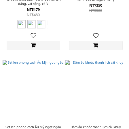
dáng, vai rộng, cổ V
NT$350
NT$179
NT$588
NT$480
Set len phong cách Âu Mỹ ngọt ngào
Đầm áo khoác thanh lịch cài khuy