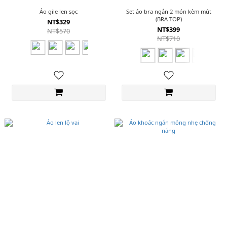
Áo gile len sọc
Set áo bra ngắn 2 món kèm mút
(BRA TOP)
NT$329
NT$399
NT$570
NT$710