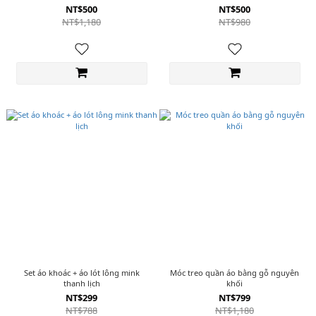
NT$500
NT$500
NT$1,180
NT$980
Set áo khoác + áo lót lông mink
Móc treo quần áo bằng gỗ nguyên
thanh lịch
khối
NT$299
NT$799
NT$788
NT$1,180