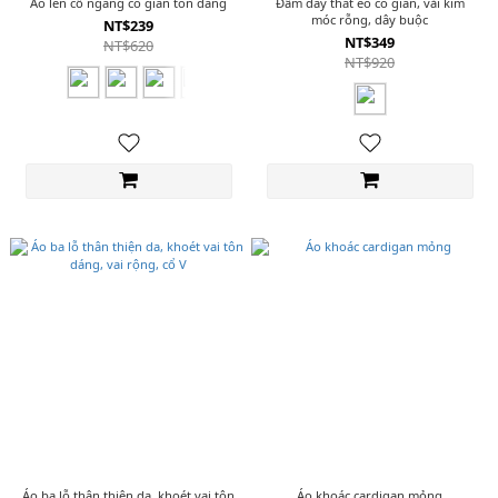
Áo len cổ ngang co giãn tôn dáng
Đầm dây thắt eo co giãn, vải kim
móc rỗng, dây buộc
NT$239
NT$349
NT$620
NT$920
Áo ba lỗ thân thiện da, khoét vai tôn
Áo khoác cardigan mỏng