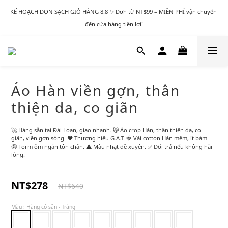
KẾ HOẠCH DỌN SẠCH GIỎ HÀNG 8.8 ✨ Đơn từ NT$99 – MIỄN PHÍ vận chuyển 
đến cửa hàng tiện lợi!
Áo Hàn viền gợn, thân
thiện da, co giãn
🚀 Hàng sẵn tại Đài Loan, giao nhanh. 😼 Áo crop Hàn, thân thiện da, co 
giãn, viền gợn sóng. ❤️ Thương hiệu G.A.T. 🍓 Vải cotton Hàn mềm, ít bám. 
🤩 Form ôm ngắn tôn chân. ⚠️ Màu nhạt dễ xuyên. ✅ Đổi trả nếu không hài 
lòng.
NT$278
NT$640
Màu
: Hàng có sẵn - Trắng