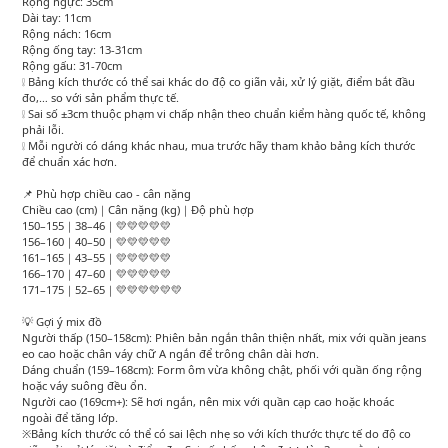
Rộng ngực: 35cm
Dài tay: 11cm
Rộng nách: 16cm
Rộng ống tay: 13-31cm
Rộng gấu: 31-70cm
❕ Bảng kích thước có thể sai khác do độ co giãn vải, xử lý giặt, điểm bắt đầu
đo,… so với sản phẩm thực tế.
❕ Sai số ±3cm thuộc phạm vi chấp nhận theo chuẩn kiểm hàng quốc tế, không
phải lỗi.
❕ Mỗi người có dáng khác nhau, mua trước hãy tham khảo bảng kích thước
để chuẩn xác hơn.
📌 Phù hợp chiều cao - cân nặng
Chiều cao (cm)｜Cân nặng (kg)｜Độ phù hợp
150–155｜38–46｜💛💛💛💛💛
156–160｜40–50｜💛💛💛💛💛
161–165｜43–55｜💛💛💛💛💛
166–170｜47–60｜💛💛💛💛💛
171–175｜52–65｜💛💛💛💛💛💛
💡 Gợi ý mix đồ
Người thấp (150–158cm): Phiên bản ngắn thân thiện nhất, mix với quần jeans
eo cao hoặc chân váy chữ A ngắn để trông chân dài hơn.
Dáng chuẩn (159–168cm): Form ôm vừa không chật, phối với quần ống rộng
hoặc váy suông đều ổn.
Người cao (169cm+): Sẽ hơi ngắn, nên mix với quần cạp cao hoặc khoác
ngoài để tăng lớp.
※Bảng kích thước có thể có sai lệch nhẹ so với kích thước thực tế do độ co