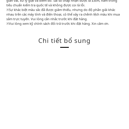
giãn vải, xử lý giặt và điểm đo. Sai số chấp nhận được là ±3cm, nằm trong
tiêu chuẩn kiểm tra quốc tế và không được coi là lỗi.
※Sự khác biệt màu sắc đã được giảm thiểu, nhưng do độ phân giải khác
nhau trên các máy tính và điện thoại, có thể xảy ra chênh lệch màu khi mua
sắm trực tuyến. Vui lòng cân nhắc trước khi đặt hàng.
※Vui lòng xem kỹ chính sách đổi trả trước khi đặt hàng. Xin cảm ơn.
Chi tiết bổ sung