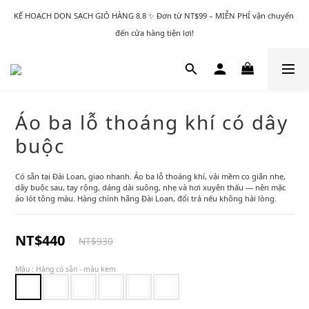
KẾ HOẠCH DỌN SẠCH GIỎ HÀNG 8.8 ✨ Đơn từ NT$99 – MIỄN PHÍ vận chuyển 
đến cửa hàng tiện lợi!
Áo ba lỗ thoáng khí có dây
buộc
Có sẵn tại Đài Loan, giao nhanh. Áo ba lỗ thoáng khí, vải mềm co giãn nhẹ, 
dây buộc sau, tay rộng, dáng dài suông, nhẹ và hơi xuyên thấu — nên mặc 
áo lót tông màu. Hàng chính hãng Đài Loan, đổi trả nếu không hài lòng.
NT$440
NT$930
Màu
: Hàng có sẵn - màu kem