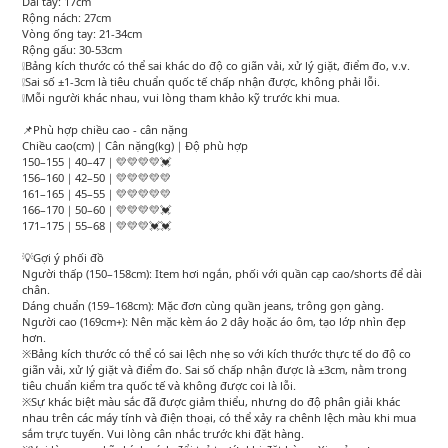
Dài tay: 17cm
Rộng nách: 27cm
Vòng ống tay: 21-34cm
Rộng gấu: 30-53cm
❕Bảng kích thước có thể sai khác do độ co giãn vải, xử lý giặt, điểm đo, v.v.
❕Sai số ±1-3cm là tiêu chuẩn quốc tế chấp nhận được, không phải lỗi.
❕Mỗi người khác nhau, vui lòng tham khảo kỹ trước khi mua.
📌Phù hợp chiều cao - cân nặng
Chiều cao(cm)｜Cân nặng(kg)｜Độ phù hợp
150–155｜40–47｜💛💛💛💛💓
156–160｜42–50｜💛💛💛💛💛
161–165｜45–55｜💛💛💛💛💛
166–170｜50–60｜💛💛💛💛💓
171–175｜55–68｜💛💛💛💓💓
💡Gợi ý phối đồ
Người thấp (150–158cm): Item hơi ngắn, phối với quần cạp cao/shorts để dài
chân.
Dáng chuẩn (159–168cm): Mặc đơn cùng quần jeans, trông gọn gàng.
Người cao (169cm+): Nên mặc kèm áo 2 dây hoặc áo ôm, tạo lớp nhìn đẹp
hơn.
※Bảng kích thước có thể có sai lệch nhẹ so với kích thước thực tế do độ co
giãn vải, xử lý giặt và điểm đo. Sai số chấp nhận được là ±3cm, nằm trong
tiêu chuẩn kiểm tra quốc tế và không được coi là lỗi.
※Sự khác biệt màu sắc đã được giảm thiểu, nhưng do độ phân giải khác
nhau trên các máy tính và điện thoại, có thể xảy ra chênh lệch màu khi mua
sắm trực tuyến. Vui lòng cân nhắc trước khi đặt hàng.