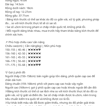
Vòng ngực: 41cm
Dài tay: 14.5cm
Rộng dưới nách: 18cm
Rộng cổ tay: 12-27cm
Rộng gấu: 37-71cm
❕ Bảng kích thước có thể sai khác do độ co giãn vải, xử lý giặt, phương pháp
đo… so với kích thước thực tế sẽ có sai số.
❕ Sai số ±3cm là trong phạm vi chấp nhận quốc tế, không phải lỗi.
❕ Mỗi người dáng khác nhau, mua trước hãy tham khảo bảng kích thước để
chính xác hơn.
📌 Phù hợp chiều cao/ cân nặng
Chiều cao(cm) | Cân nặng(kg) | Mức phù hợp
150–155 | 40–46 | 💓💓💓💓💖
156–160 | 42–50 | 💓💓💓💓💓
161–165 | 45–55 | 💓💓💓💓💓
166–170 | 50–60 | 💓💓💓💓💖
171–175 | 55–68 | 💓💓💓💖💖
💡 Gợi ý phối đồ
Người thấp (150–158cm): bản ngắn giúp tôn dáng, phối quần cạp cao để
chân dài hơn
Dáng chuẩn (159–168cm): phối với jeans cạp cao hoặc váy ngắn
Người cao (169cm+): gợi ý phối quần cạp cao hoặc khoác ngoài để cân đối
※Bảng kích thước có thể có sai lệch nhẹ so với kích thước thực tế do độ co
giãn vải, xử lý giặt và điểm đo. Sai số chấp nhận được là ±3cm, nằm trong
tiêu chuẩn kiểm tra quốc tế và không được coi là lỗi.
※Sự khác biệt màu sắc đã được giảm thiểu, nhưng do độ phân giải khác