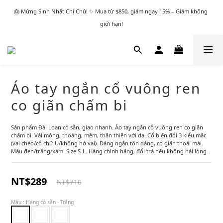
🎂 Mừng Sinh Nhật Chị Chủ! ✨ Mua từ $850, giảm ngay 15% – Giảm không 
giới hạn!
Áo tay ngắn cổ vuông ren
co giãn chấm bi
Sản phẩm Đài Loan có sẵn, giao nhanh. Áo tay ngắn cổ vuông ren co giãn 
chấm bi. Vải mỏng, thoáng, mềm, thân thiện với da. Cổ biến đổi 3 kiểu mặc 
(vai chéo/cổ chữ U/không hở vai). Dáng ngắn tôn dáng, co giãn thoải mái. 
Màu đen/trắng/xám. Size S-L. Hàng chính hãng, đổi trả nếu không hài lòng.
NT$289
NT$710
Màu
: Hàng có sẵn - Trắng