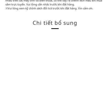
nhau trên các máy tính và điện thoại, có thể xảy ra chênh lệch màu khi mua
sắm trực tuyến. Vui lòng cân nhắc trước khi đặt hàng.
※Vui lòng xem kỹ chính sách đổi trả trước khi đặt hàng. Xin cảm ơn.
Chi tiết bổ sung