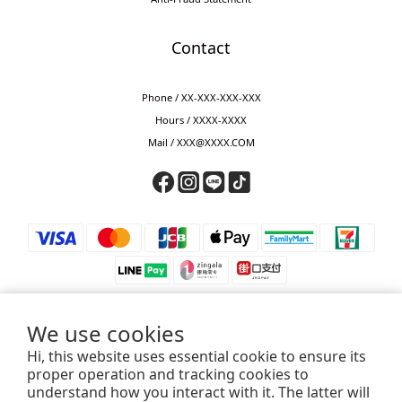
Contact
Phone / XX-XXX-XXX-XXX
Hours / XXXX-XXXX
Mail / XXX@XXXX.COM
We use cookies
Hi, this website uses essential cookie to ensure its
⚠️ 防詐騙提醒 ⚠️
proper operation and tracking cookies to
若接獲來電要求匯款、轉帳、儲值或提供驗證碼，皆為詐騙，請立即掛斷。
understand how you interact with it. The latter will