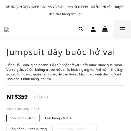
KẾ HOẠCH DỌN SẠCH GIỎ HÀNG 8.8 ✨ Đơn từ NT$99 – MIỄN PHÍ vận chuyển 
đến cửa hàng tiện lợi!
Jumpsuit dây buộc hở vai
Hàng Đài Loan, giao nhanh. Cổ chữ nhật hở vai + dây buộc, khoe quai xanh. 
Vai co giãn, cổ ôm không trượt; mặc chéo hoặc ngang vai. Vải mềm, thoáng; 
eo cao tôn dáng; quần liền ngắn, dễ vận động. Màu: nâu/xanh dương/xanh 
lính/đen. Chính hãng, đổi trả.
NT$359
NT$670
Màu
: Còn hàng - Đen F
Còn hàng - Đen F
Còn hàng - Nâu F
Còn hàng - Xanh dương F
Còn hàng - Xanh lính F