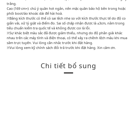
trắng.
Cao (169 cm+): chú ý quần hơi ngắn, nên mặc quần bảo hộ bên trong hoặc
phối boot/áo khoác dài để hài hoà.
※Bảng kích thước có thể có sai lệch nhẹ so với kích thước thực tế do độ co
giãn vải, xử lý giặt và điểm đo. Sai số chấp nhận được là ±3cm, nằm trong
tiêu chuẩn kiểm tra quốc tế và không được coi là lỗi.
※Sự khác biệt màu sắc đã được giảm thiểu, nhưng do độ phân giải khác
nhau trên các máy tính và điện thoại, có thể xảy ra chênh lệch màu khi mua
sắm trực tuyến. Vui lòng cân nhắc trước khi đặt hàng.
※Vui lòng xem kỹ chính sách đổi trả trước khi đặt hàng. Xin cảm ơn.
Chi tiết bổ sung