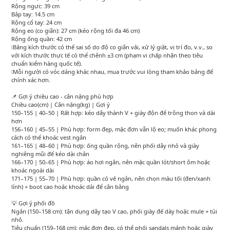
Rộng ngực: 39 cm
Bắp tay: 14.5 cm
Rộng cổ tay: 24 cm
Rộng eo (co giãn): 27 cm (kéo rộng tối đa 46 cm)
Rộng ống quần: 42 cm
❕Bảng kích thước có thể sai số do độ co giãn vải, xử lý giặt, vị trí đo, v.v., so
với kích thước thực tế có thể chênh ±3 cm (phạm vi chấp nhận theo tiêu
chuẩn kiểm hàng quốc tế).
❕Mỗi người có vóc dáng khác nhau, mua trước vui lòng tham khảo bảng để
chính xác hơn.
📌 Gợi ý chiều cao - cân nặng phù hợp
Chiều cao(cm) | Cân nặng(kg) | Gợi ý
150–155 | 40–50 | Rất hợp: kéo dây thành V + giày độn để trông thon và dài
hơn
156–160 | 45–55 | Phù hợp: form đẹp, mặc đơn vẫn lộ eo; muốn khác phong
cách có thể khoác vest ngắn
161–165 | 48–60 | Phù hợp: ống quần rộng, nên phối dây nhỏ và giày
nghiêng mũi để kéo dài chân
166–170 | 50–65 | Phù hợp: áo hơi ngắn, nên mặc quần lót/short ôm hoặc
khoác ngoài dài
171–175 | 55–70 | Phù hợp: quần có vẻ ngắn, nên chọn màu tối (đen/xanh
lính) + boot cao hoặc khoác dài để cân bằng
💡 Gợi ý phối đồ
Ngắn (150–158 cm): tận dụng dây tạo V cao, phối giày đế dày hoặc mule + túi
nhỏ.
Tiêu chuẩn (159–168 cm): mặc đơn đẹp, có thể phối sandals mảnh hoặc giày