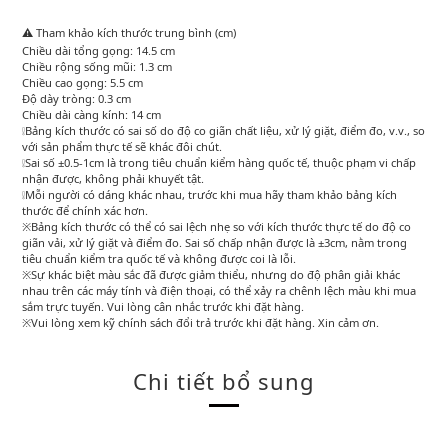
⚠️ Tham khảo kích thước trung bình (cm)
Chiều dài tổng gọng: 14.5 cm
Chiều rộng sống mũi: 1.3 cm
Chiều cao gọng: 5.5 cm
Độ dày tròng: 0.3 cm
Chiều dài càng kính: 14 cm
❕Bảng kích thước có sai số do độ co giãn chất liệu, xử lý giặt, điểm đo, v.v., so
với sản phẩm thực tế sẽ khác đôi chút.
❕Sai số ±0.5-1cm là trong tiêu chuẩn kiểm hàng quốc tế, thuộc phạm vi chấp
nhận được, không phải khuyết tật.
❕Mỗi người có dáng khác nhau, trước khi mua hãy tham khảo bảng kích
thước để chính xác hơn.
※Bảng kích thước có thể có sai lệch nhẹ so với kích thước thực tế do độ co
giãn vải, xử lý giặt và điểm đo. Sai số chấp nhận được là ±3cm, nằm trong
tiêu chuẩn kiểm tra quốc tế và không được coi là lỗi.
※Sự khác biệt màu sắc đã được giảm thiểu, nhưng do độ phân giải khác
nhau trên các máy tính và điện thoại, có thể xảy ra chênh lệch màu khi mua
sắm trực tuyến. Vui lòng cân nhắc trước khi đặt hàng.
※Vui lòng xem kỹ chính sách đổi trả trước khi đặt hàng. Xin cảm ơn.
Chi tiết bổ sung