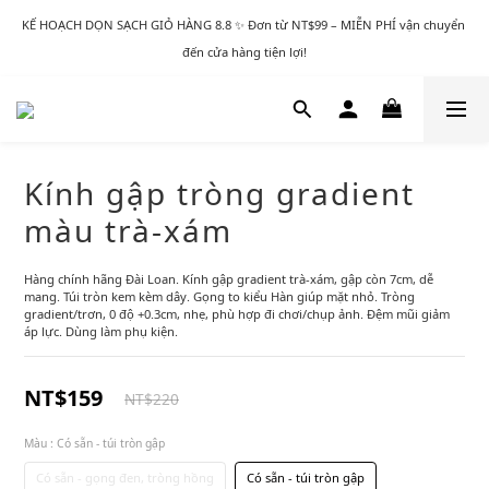
KẾ HOẠCH DỌN SẠCH GIỎ HÀNG 8.8 ✨ Đơn từ NT$99 – MIỄN PHÍ vận chuyển 
đến cửa hàng tiện lợi!
Kính gập tròng gradient
màu trà-xám
Hàng chính hãng Đài Loan. Kính gập gradient trà-xám, gập còn 7cm, dễ 
mang. Túi tròn kem kèm dây. Gọng to kiểu Hàn giúp mặt nhỏ. Tròng 
gradient/trơn, 0 độ +0.3cm, nhẹ, phù hợp đi chơi/chụp ảnh. Đệm mũi giảm 
áp lực. Dùng làm phụ kiện.
NT$159
NT$220
Màu
: Có sẵn - túi tròn gập
Có sẵn - gọng đen, tròng hồng
Có sẵn - túi tròn gập