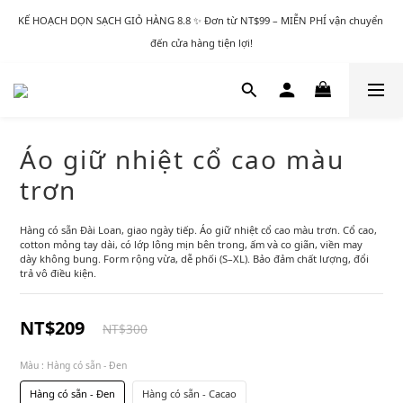
KẾ HOẠCH DỌN SẠCH GIỎ HÀNG 8.8 ✨ Đơn từ NT$99 – MIỄN PHÍ vận chuyển 
đến cửa hàng tiện lợi!
Áo giữ nhiệt cổ cao màu
trơn
Hàng có sẵn Đài Loan, giao ngày tiếp. Áo giữ nhiệt cổ cao màu trơn. Cổ cao, 
cotton mỏng tay dài, có lớp lông mịn bên trong, ấm và co giãn, viền may 
dày không bung. Form rộng vừa, dễ phối (S–XL). Bảo đảm chất lượng, đổi 
trả vô điều kiện.
NT$209
NT$300
Màu
: Hàng có sẵn - Đen
Hàng có sẵn - Đen
Hàng có sẵn - Cacao