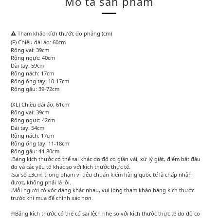
Mô tả sản phẩm
⚠️ Tham khảo kích thước đo phẳng (cm)
(F) Chiều dài áo: 60cm
Rộng vai: 39cm
Rộng ngực: 40cm
Dài tay: 59cm
Rộng nách: 17cm
Rộng ống tay: 10-17cm
Rộng gấu: 39-72cm
(XL) Chiều dài áo: 61cm
Rộng vai: 39cm
Rộng ngực: 42cm
Dài tay: 54cm
Rộng nách: 17cm
Rộng ống tay: 11-18cm
Rộng gấu: 44-80cm
❕Bảng kích thước có thể sai khác do độ co giãn vải, xử lý giặt, điểm bắt đầu
đo và các yếu tố khác so với kích thước thực tế.
❕Sai số ±3cm, trong phạm vi tiêu chuẩn kiểm hàng quốc tế là chấp nhận
được, không phải là lỗi.
❕Mỗi người có vóc dáng khác nhau, vui lòng tham khảo bảng kích thước
trước khi mua để chính xác hơn.
※Bảng kích thước có thể có sai lệch nhẹ so với kích thước thực tế do độ co