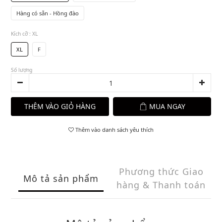
Hàng có sẵn - Hồng đào
Kích cỡ
: XL
XL
F
Số lượng
THÊM VÀO GIỎ HÀNG
MUA NGAY
Thêm vào danh sách yêu thích
Phương thức Giao
Mô tả sản phẩm
hàng & Thanh toán