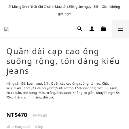
🎂 Mừng Sinh Nhật Chị Chủ! ✨ Mua từ $850, giảm ngay 15% – Giảm không 
giới hạn!
Quần dài cạp cao ống
suông rộng, tôn dáng kiểu
jeans
Hàng sẵn Đài Loan, xuất 24h. Quần cạp cao ống suông, tôn eo. Chất 
liệu:59.4% Tencel,33.7% polyester,5.4% cotton,1.5% spandex; mát. Túi sườn, 
eo co dãn, che bụng. Màu: trắng/đen/xanh. Không co giãn; khuyến nghị 58–
75kg. Hàng chính hãng, đổi trả.
NT$470
NT$920
Màu
: Hàng có sẵn - Trắng