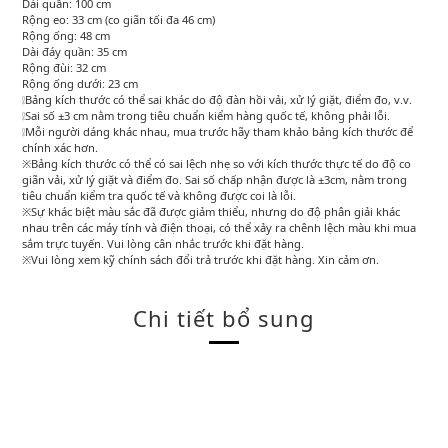
Dài quần: 100 cm
Rộng eo: 33 cm (co giãn tối đa 46 cm)
Rộng ống: 48 cm
Dài đáy quần: 35 cm
Rộng đùi: 32 cm
Rộng ống dưới: 23 cm
❕Bảng kích thước có thể sai khác do độ đàn hồi vải, xử lý giặt, điểm đo, v.v.
❕Sai số ±3 cm nằm trong tiêu chuẩn kiểm hàng quốc tế, không phải lỗi.
❕Mỗi người dáng khác nhau, mua trước hãy tham khảo bảng kích thước để
chính xác hơn.
※Bảng kích thước có thể có sai lệch nhẹ so với kích thước thực tế do độ co
giãn vải, xử lý giặt và điểm đo. Sai số chấp nhận được là ±3cm, nằm trong
tiêu chuẩn kiểm tra quốc tế và không được coi là lỗi.
※Sự khác biệt màu sắc đã được giảm thiểu, nhưng do độ phân giải khác
nhau trên các máy tính và điện thoại, có thể xảy ra chênh lệch màu khi mua
sắm trực tuyến. Vui lòng cân nhắc trước khi đặt hàng.
※Vui lòng xem kỹ chính sách đổi trả trước khi đặt hàng. Xin cảm ơn.
Chi tiết bổ sung