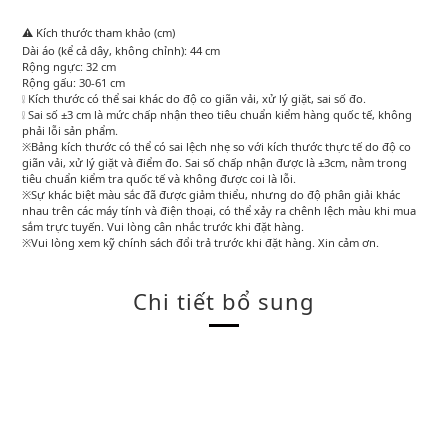
⚠️ Kích thước tham khảo (cm)
Dài áo (kể cả dây, không chỉnh): 44 cm
Rộng ngực: 32 cm
Rộng gấu: 30-61 cm
❕ Kích thước có thể sai khác do độ co giãn vải, xử lý giặt, sai số đo.
❕ Sai số ±3 cm là mức chấp nhận theo tiêu chuẩn kiểm hàng quốc tế, không
phải lỗi sản phẩm.
※Bảng kích thước có thể có sai lệch nhẹ so với kích thước thực tế do độ co
giãn vải, xử lý giặt và điểm đo. Sai số chấp nhận được là ±3cm, nằm trong
tiêu chuẩn kiểm tra quốc tế và không được coi là lỗi.
※Sự khác biệt màu sắc đã được giảm thiểu, nhưng do độ phân giải khác
nhau trên các máy tính và điện thoại, có thể xảy ra chênh lệch màu khi mua
sắm trực tuyến. Vui lòng cân nhắc trước khi đặt hàng.
※Vui lòng xem kỹ chính sách đổi trả trước khi đặt hàng. Xin cảm ơn.
Chi tiết bổ sung