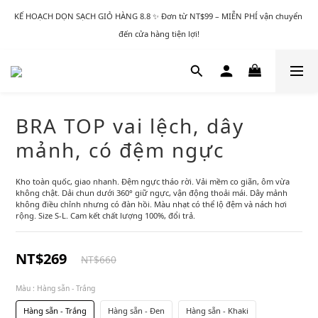
KẾ HOẠCH DỌN SẠCH GIỎ HÀNG 8.8 ✨ Đơn từ NT$99 – MIỄN PHÍ vận chuyển 
đến cửa hàng tiện lợi!
BRA TOP vai lệch, dây
mảnh, có đệm ngực
Kho toàn quốc, giao nhanh. Đệm ngực tháo rời. Vải mềm co giãn, ôm vừa 
không chật. Dải chun dưới 360° giữ ngực, vận động thoải mái. Dây mảnh 
không điều chỉnh nhưng có đàn hồi. Màu nhạt có thể lộ đệm và nách hơi 
rộng. Size S-L. Cam kết chất lượng 100%, đổi trả.
NT$269
NT$660
Màu
: Hàng sẵn - Trắng
Hàng sẵn - Trắng
Hàng sẵn - Đen
Hàng sẵn - Khaki