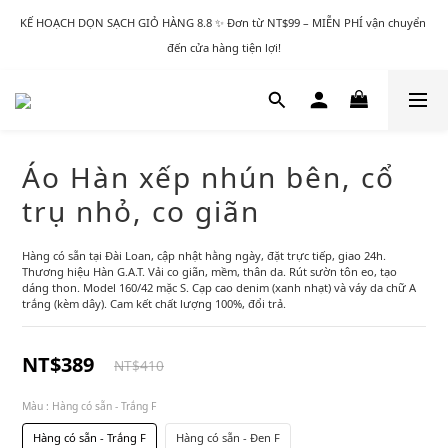
KẾ HOẠCH DỌN SẠCH GIỎ HÀNG 8.8 ✨ Đơn từ NT$99 – MIỄN PHÍ vận chuyển 
đến cửa hàng tiện lợi!
Áo Hàn xếp nhún bên, cổ
trụ nhỏ, co giãn
Hàng có sẵn tại Đài Loan, cập nhật hằng ngày, đặt trực tiếp, giao 24h. 
Thương hiệu Hàn G.A.T. Vải co giãn, mềm, thân da. Rút sườn tôn eo, tạo 
dáng thon. Model 160/42 mặc S. Cạp cao denim (xanh nhạt) và váy da chữ A 
trắng (kèm dây). Cam kết chất lượng 100%, đổi trả.
NT$389
NT$410
Màu
: Hàng có sẵn - Trắng F
Hàng có sẵn - Trắng F
Hàng có sẵn - Đen F