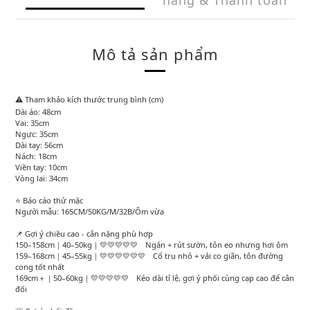
hàng & Thanh toán
Mô tả sản phẩm
⚠️ Tham khảo kích thước trung bình (cm)
Dài áo: 48cm
Vai: 35cm
Ngực: 35cm
Dài tay: 56cm
Nách: 18cm
Viền tay: 10cm
Vòng lai: 34cm
⭐ Báo cáo thử mặc
Người mẫu: 165CM/50KG/M/32B/Ôm vừa
📌 Gợi ý chiều cao - cân nặng phù hợp
150–158cm｜40–50kg｜💛💛💛💛💛 Ngắn + rút sườn, tôn eo nhưng hơi ôm
159–168cm｜45–55kg｜💛💛💛💛💛💛 Cổ trụ nhỏ + vải co giãn, tôn đường
cong tốt nhất
169cm＋｜50–60kg｜💛💛💛💛💛 Kéo dài tỉ lệ, gợi ý phối cùng cạp cao để cân
đối