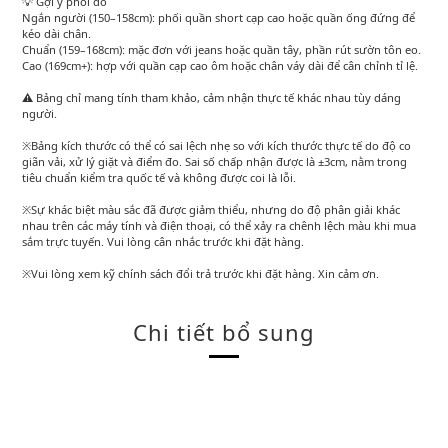
💡 Gợi ý phối đồ
Ngắn người (150–158cm): phối quần short cạp cao hoặc quần ống đứng để
kéo dài chân.
Chuẩn (159–168cm): mặc đơn với jeans hoặc quần tây, phần rút sườn tôn eo.
Cao (169cm+): hợp với quần cạp cao ôm hoặc chân váy dài để cân chỉnh tỉ lệ.
⚠️ Bảng chỉ mang tính tham khảo, cảm nhận thực tế khác nhau tùy dáng
người.
※Bảng kích thước có thể có sai lệch nhẹ so với kích thước thực tế do độ co
giãn vải, xử lý giặt và điểm đo. Sai số chấp nhận được là ±3cm, nằm trong
tiêu chuẩn kiểm tra quốc tế và không được coi là lỗi.
※Sự khác biệt màu sắc đã được giảm thiểu, nhưng do độ phân giải khác
nhau trên các máy tính và điện thoại, có thể xảy ra chênh lệch màu khi mua
sắm trực tuyến. Vui lòng cân nhắc trước khi đặt hàng.
※Vui lòng xem kỹ chính sách đổi trả trước khi đặt hàng. Xin cảm ơn.
Chi tiết bổ sung