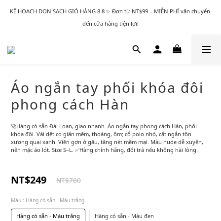
KẾ HOẠCH DỌN SẠCH GIỎ HÀNG 8.8 ✨ Đơn từ NT$99 – MIỄN PHÍ vận chuyển 
đến cửa hàng tiện lợi!
Áo ngắn tay phối khóa đôi
phong cách Hàn
🚀Hàng có sẵn Đài Loan, giao nhanh. Áo ngắn tay phong cách Hàn, phối 
khóa đôi. Vải dệt co giãn mềm, thoáng, ôm; cổ polo nhỏ, cắt ngắn tôn 
xương quai xanh. Viền gợn ở gấu, tăng nét mềm mại. Màu nude dễ xuyên, 
nên mặc áo lót. Size S–L. ✅Hàng chính hãng, đổi trả nếu không hài lòng.
NT$249
NT$760
Màu
: Hàng có sẵn - Màu trắng
Hàng có sẵn - Màu trắng
Hàng có sẵn - Màu đen