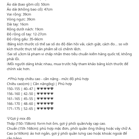
Áo dài (bao gồm cổ): 50cm
Áo dài (không bao cổ): 47cm
Vai rộng: 39cm
Vòng ngực: 39cm
Dài tay: 16cm
Rộng dưới nách: 19cm
Độ rộng cổ tay: 12-27cm
Độ rộng gấu: 35-66cm
❕Bảng kích thước có thể sai số do độ đàn hồi vải, cách giặt, cách đo... so với
kích thước thực tế sản phẩm sẽ có chênh lệch.
❕Sai số ±3cm là phạm vi chấp nhận theo tiêu chuẩn kiểm hàng quốc tế, không
phải lỗi.
❕Mỗi người dáng khác nhau, mua trước hãy tham khảo bảng kích thước để
chính xác hơn.
📌Phù hợp chiều cao - cân nặng - mức độ phù hợp
Chiều cao(cm) | Cân nặng(kg) | Phù hợp
150–155 | 40–47 | 💗💗💗💗💖
156–160 | 42–50 | 💗💗💗💗💗
161–165 | 45–55 | 💗💗💗💗💗
166–170 | 48–60 | 💗💗💗💗💖
171–175 | 52–65 | 💗💗💗💖💖
💡Gợi ý mix đồ
Thấp (150–158cm): form hơi ôm, gợi ý phối quần/váy cạp cao.
Chuẩn (159–168cm): phù hợp mặc đơn, phối quần ống thẳng hoặc váy chữ A.
Cao (≥169cm): áo hơi ngắn, gợi ý phối quần lưng cao hoặc khoác ngoài để
cân bằng.