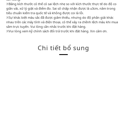
※Bảng kích thước có thể có sai lệch nhẹ so với kích thước thực tế do độ co
giãn vải, xử lý giặt và điểm đo. Sai số chấp nhận được là ±3cm, nằm trong
tiêu chuẩn kiểm tra quốc tế và không được coi là lỗi.
※Sự khác biệt màu sắc đã được giảm thiểu, nhưng do độ phân giải khác
nhau trên các máy tính và điện thoại, có thể xảy ra chênh lệch màu khi mua
sắm trực tuyến. Vui lòng cân nhắc trước khi đặt hàng.
※Vui lòng xem kỹ chính sách đổi trả trước khi đặt hàng. Xin cảm ơn.
Chi tiết bổ sung