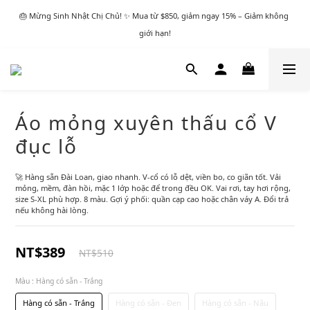
🎂 Mừng Sinh Nhật Chị Chủ! ✨ Mua từ $850, giảm ngay 15% – Giảm không 
giới hạn!
Áo mỏng xuyên thấu cổ V
đục lỗ
🚀 Hàng sẵn Đài Loan, giao nhanh. V‑cổ có lỗ dệt, viền bo, co giãn tốt. Vải 
mỏng, mềm, đàn hồi, mặc 1 lớp hoặc để trong đều OK. Vai rơi, tay hơi rộng, 
size S‑XL phù hợp. 8 màu. Gợi ý phối: quần cạp cao hoặc chân váy A. Đổi trả 
nếu không hài lòng.
NT$389
NT$510
Màu
: Hàng có sẵn - Trắng
Hàng có sẵn - Trắng
Hàng có sẵn - Đen
Hàng có sẵn - Nâu