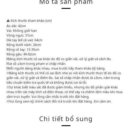
Mô tả sản phẩm
⚠️ Kích thước tham khảo (cm)
Áo dài: 42cm
Vai: Không giới hạn
Vòng ngực: 51cm
Dài tay (kể cả vai): 64cm
Rộng dưới nách: 26cm
Rộng cổ tay: 13-35cm
Rộng gấu: 49-82cm
❗Bảng kích thước có sai khác do độ co giãn vải, xử lý giặt và cách đo.
❗Sai số ±3cm trong phạm vi chấp nhận.
❗Mỗi người dáng khác nhau, mua trước hãy tham khảo kỹ bảng.
※Bảng kích thước có thể có sai lệch nhẹ so với kích thước thực tế do độ co
giãn vải, xử lý giặt và điểm đo. Sai số chấp nhận được là ±3cm, nằm trong
tiêu chuẩn kiểm tra quốc tế và không được coi là lỗi.
※Sự khác biệt màu sắc đã được giảm thiểu, nhưng do độ phân giải khác
nhau trên các máy tính và điện thoại, có thể xảy ra chênh lệch màu khi mua
sắm trực tuyến. Vui lòng cân nhắc trước khi đặt hàng.
※Vui lòng xem kỹ chính sách đổi trả trước khi đặt hàng. Xin cảm ơn.
Chi tiết bổ sung