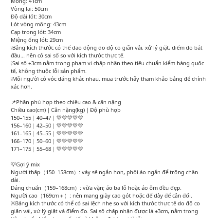
Mông: 41cm
Vòng lai: 50cm
Độ dài lót: 30cm
Lót vòng mông: 43cm
Cạp trong lót: 34cm
Miệng ống lót: 29cm
❕Bảng kích thước có thể dao động do độ co giãn vải, xử lý giặt, điểm đo bắt
đầu… nên có sai số so với kích thước thực tế.
❕Sai số ±3cm nằm trong phạm vi chấp nhận theo tiêu chuẩn kiểm hàng quốc
tế, không thuộc lỗi sản phẩm.
❕Mỗi người có vóc dáng khác nhau, mua trước hãy tham khảo bảng để chính
xác hơn.
📌Phần phù hợp theo chiều cao & cân nặng
Chiều cao(cm)｜Cân nặng(kg)｜Độ phù hợp
150–155｜40–47｜💛💛💛💛💛
156–160｜42–50｜💛💛💛💛💛
161–165｜45–55｜💛💛💛💛💛
166–170｜50–60｜💛💛💛💛💛
171–175｜55–68｜💛💛💛💛💛
💡Gợi ý mix
Người thấp（150–158cm）: váy sẽ ngắn hơn, phối áo ngắn để trông chân
dài.
Dáng chuẩn（159–168cm）: vừa vặn; áo ba lỗ hoặc áo ôm đều đẹp.
Người cao（169cm＋）: nên mang giày cao gót hoặc đế dày để cân đối.
※Bảng kích thước có thể có sai lệch nhẹ so với kích thước thực tế do độ co
giãn vải, xử lý giặt và điểm đo. Sai số chấp nhận được là ±3cm, nằm trong