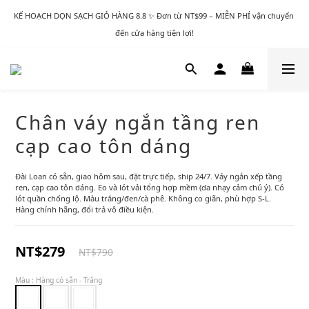
KẾ HOẠCH DỌN SẠCH GIỎ HÀNG 8.8 ✨ Đơn từ NT$99 – MIỄN PHÍ vận chuyển 
đến cửa hàng tiện lợi!
Chân váy ngắn tầng ren
cạp cao tôn dáng
Đài Loan có sẵn, giao hôm sau, đặt trực tiếp, ship 24/7. Váy ngắn xếp tầng 
ren, cạp cao tôn dáng. Eo và lót vải tổng hợp mềm (da nhạy cảm chú ý). Có 
lót quần chống lộ. Màu trắng/đen/cà phê. Không co giãn, phù hợp S-L. 
Hàng chính hãng, đổi trả vô điều kiện.
NT$279
NT$790
Màu
: Hàng có sẵn - Trắng