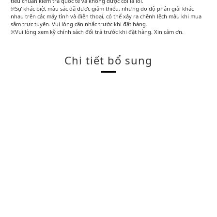
tiêu chuẩn kiểm tra quốc tế và không được coi là lỗi.
※Sự khác biệt màu sắc đã được giảm thiểu, nhưng do độ phân giải khác
nhau trên các máy tính và điện thoại, có thể xảy ra chênh lệch màu khi mua
sắm trực tuyến. Vui lòng cân nhắc trước khi đặt hàng.
※Vui lòng xem kỹ chính sách đổi trả trước khi đặt hàng. Xin cảm ơn.
Chi tiết bổ sung