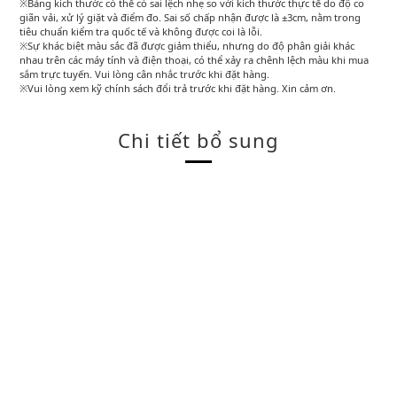
※Bảng kích thước có thể có sai lệch nhẹ so với kích thước thực tế do độ co
giãn vải, xử lý giặt và điểm đo. Sai số chấp nhận được là ±3cm, nằm trong
tiêu chuẩn kiểm tra quốc tế và không được coi là lỗi.
※Sự khác biệt màu sắc đã được giảm thiểu, nhưng do độ phân giải khác
nhau trên các máy tính và điện thoại, có thể xảy ra chênh lệch màu khi mua
sắm trực tuyến. Vui lòng cân nhắc trước khi đặt hàng.
※Vui lòng xem kỹ chính sách đổi trả trước khi đặt hàng. Xin cảm ơn.
Chi tiết bổ sung