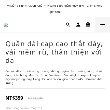
🎂 Mừng Sinh Nhật Chị Chủ! ✨ Mua từ $850, giảm ngay 15% – Giảm không 
giới hạn!
Quần dài cạp cao thắt dây,
vải mềm rũ, thân thiện với
da
Cạp cao dây rút, vải mỏng thoáng, không co giãn. Form suông rộng, dễ vận 
động, 2 túi hông. Màu: đen/trắng/xám/xanh. Màu nhạt dễ xuyên, khuyên 
mặc nội y cùng tông. Hàng Đài Loan có sẵn, giao nhanh 24/7. Đảm bảo chất 
lượng.
NT$359
NT$1,040
Màu
: Hàng có sẵn - trắng trà L