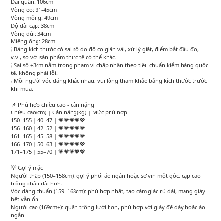
Dài quần: 106cm
Vòng eo: 31-45cm
Vòng mông: 49cm
Độ dài cạp: 38cm
Vòng đùi: 34cm
Miệng ống: 28cm
❕ Bảng kích thước có sai số do độ co giãn vải, xử lý giặt, điểm bắt đầu đo,
v.v., so với sản phẩm thực tế có thể khác.
❕ Sai số ±3cm nằm trong phạm vi chấp nhận theo tiêu chuẩn kiểm hàng quốc
tế, không phải lỗi.
❕ Mỗi người vóc dáng khác nhau, vui lòng tham khảo bảng kích thước trước
khi mua.
📌 Phù hợp chiều cao - cân nặng
Chiều cao(cm) | Cân nặng(kg) | Mức phù hợp
150–155 | 40–47 | 💗💗💗💗💖
156–160 | 42–52 | 💗💗💗💗💗
161–165 | 45–58 | 💗💗💗💗💗
166–170 | 50–63 | 💗💗💗💗💖
171–175 | 55–70 | 💗💗💗💖💖
💡 Gợi ý mặc
Người thấp (150–158cm): gợi ý phối áo ngắn hoặc sơ vin một góc, cạp cao
trông chân dài hơn.
Vóc dáng chuẩn (159–168cm): phù hợp nhất, tạo cảm giác rủ dài, mang giày
bệt vẫn ổn.
Người cao (169cm+): quần trông lười hơn, phù hợp với giày đế dày hoặc áo
ngắn.