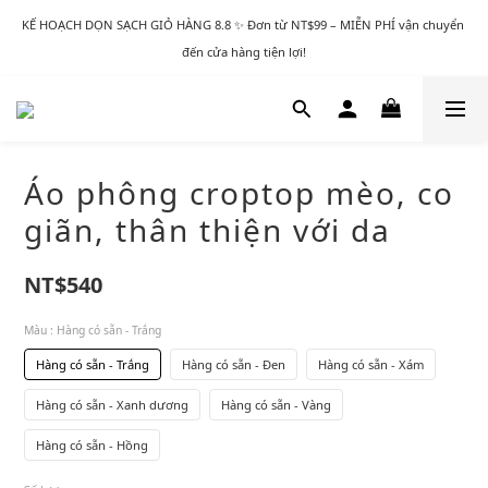
KẾ HOẠCH DỌN SẠCH GIỎ HÀNG 8.8 ✨ Đơn từ NT$99 – MIỄN PHÍ vận chuyển 
đến cửa hàng tiện lợi!
Áo phông croptop mèo, co
giãn, thân thiện với da
NT$540
Màu
: Hàng có sẵn - Trắng
Hàng có sẵn - Trắng
Hàng có sẵn - Đen
Hàng có sẵn - Xám
Hàng có sẵn - Xanh dương
Hàng có sẵn - Vàng
Hàng có sẵn - Hồng