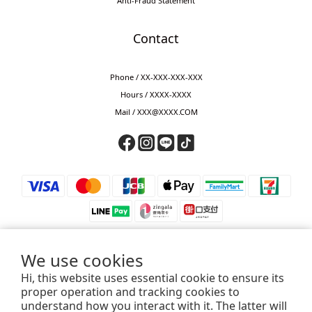
Anti-Fraud Statement
Contact
Phone / XX-XXX-XXX-XXX
Hours / XXXX-XXXX
Mail / XXX@XXXX.COM
We use cookies
Hi, this website uses essential cookie to ensure its
⚠️ 防詐騙提醒 ⚠️
proper operation and tracking cookies to
若接獲來電要求匯款、轉帳、儲值或提供驗證碼，皆為詐騙，請立即掛斷。
understand how you interact with it. The latter will