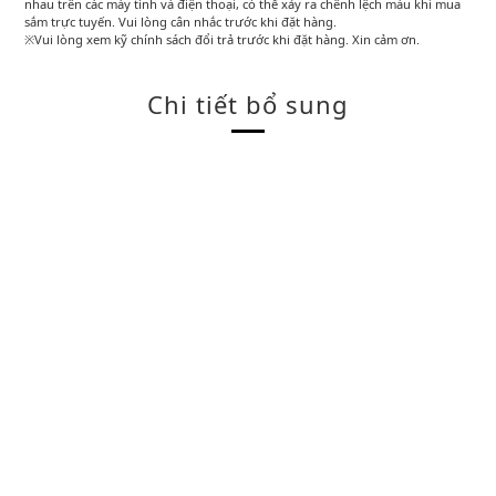
nhau trên các máy tính và điện thoại, có thể xảy ra chênh lệch màu khi mua
sắm trực tuyến. Vui lòng cân nhắc trước khi đặt hàng.
※Vui lòng xem kỹ chính sách đổi trả trước khi đặt hàng. Xin cảm ơn.
Chi tiết bổ sung