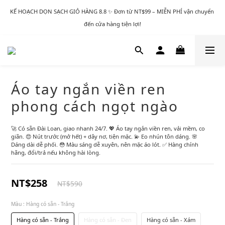
KẾ HOẠCH DỌN SẠCH GIỎ HÀNG 8.8 ✨ Đơn từ NT$99 – MIỄN PHÍ vận chuyển 
đến cửa hàng tiện lợi!
Áo tay ngắn viền ren
phong cách ngọt ngào
🚀 Có sẵn Đài Loan, giao nhanh 24/7. 💖 Áo tay ngắn viền ren, vải mềm, co 
giãn. 😍 Nút trước (mở hết) + dây nơ, tiện mặc. 💫 Eo nhún tôn dáng. 🌸 
Dáng dài dễ phối. 😳 Màu sáng dễ xuyên, nên mặc áo lót. ✅ Hàng chính 
hãng, đổi/trả nếu không hài lòng.
NT$258
NT$590
Màu
: Hàng có sẵn - Trắng
Hàng có sẵn - Trắng
Hàng có sẵn - Đen
Hàng có sẵn - Xám