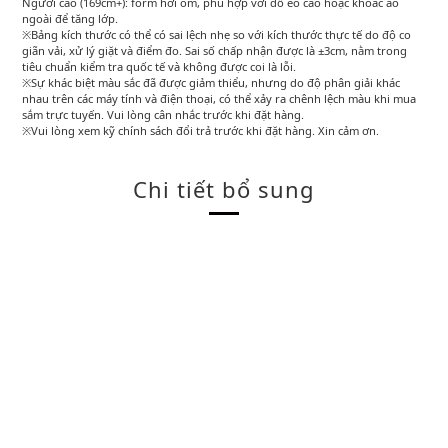
Người cao (169cm+): form hơi ôm, phù hợp với đồ eo cao hoặc khoác áo
ngoài để tăng lớp.
※Bảng kích thước có thể có sai lệch nhẹ so với kích thước thực tế do độ co
giãn vải, xử lý giặt và điểm đo. Sai số chấp nhận được là ±3cm, nằm trong
tiêu chuẩn kiểm tra quốc tế và không được coi là lỗi.
※Sự khác biệt màu sắc đã được giảm thiểu, nhưng do độ phân giải khác
nhau trên các máy tính và điện thoại, có thể xảy ra chênh lệch màu khi mua
sắm trực tuyến. Vui lòng cân nhắc trước khi đặt hàng.
※Vui lòng xem kỹ chính sách đổi trả trước khi đặt hàng. Xin cảm ơn.
Chi tiết bổ sung