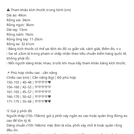
⚠️ Tham khảo kích thước trung bình (cm)
Dài áo: 49cm
Rộng vai: 34cm
Rộng ngực: 36cm
Dài tay: 13cm
Rộng nách: 16cm
Rộng ống tay: 11-20cm
Rộng lai: 32-61cm
❕ Bảng kích thước có thể sai lệch do độ co giãn vải, cách giặt, điểm đo, v.v.
❕ Sai số ±3cm là trong phạm vi chấp nhận theo tiêu chuẩn kiểm hàng quốc tế,
không phải lỗi.
❕ Mỗi người dáng khác nhau, trước khi mua hãy tham khảo bảng kích thước.
📌 Phù hợp chiều cao - cân nặng
Chiều cao (cm)｜Cân nặng (kg)｜Độ phù hợp
150–155｜40–48｜💛💛💛💛💖
156–160｜42–52｜💛💛💛💛💛
161–165｜45–57｜💛💛💛💛💛
166–170｜50–62｜💛💛💛💛💖
171–175｜55–68｜💛💛💛💖💖
💡 Gợi ý phối đồ
Người thấp (150–158cm): gợi ý phối váy ngắn eo cao hoặc quần ống đứng eo
cao để tôn tỷ lệ.
Dáng chuẩn (159–168cm): mặc đơn là vừa, phối váy chữ A hoặc quần rộng
đều ổn.