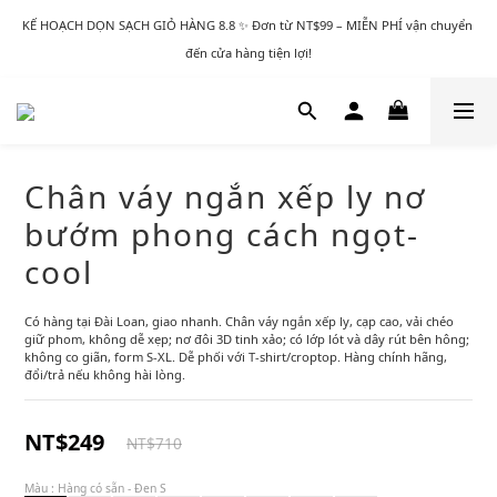
KẾ HOẠCH DỌN SẠCH GIỎ HÀNG 8.8 ✨ Đơn từ NT$99 – MIỄN PHÍ vận chuyển 
đến cửa hàng tiện lợi!
Chân váy ngắn xếp ly nơ
bướm phong cách ngọt-
cool
Có hàng tại Đài Loan, giao nhanh. Chân váy ngắn xếp ly, cạp cao, vải chéo 
giữ phom, không dễ xẹp; nơ đôi 3D tinh xảo; có lớp lót và dây rút bên hông; 
không co giãn, form S-XL. Dễ phối với T-shirt/croptop. Hàng chính hãng, 
đổi/trả nếu không hài lòng.
NT$249
NT$710
Màu
: Hàng có sẵn - Đen S