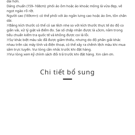
dài hơn.
Dáng chuẩn (159–168cm): phối áo ôm hoặc áo khoác mỏng là vừa đẹp, vẻ
ngọt ngào rõ rệt.
Người cao (169cm+): có thể phối với áo ngắn lưng cao hoặc áo ôm, tôn chân
dài.
※Bảng kích thước có thể có sai lệch nhẹ so với kích thước thực tế do độ co
giãn vải, xử lý giặt và điểm đo. Sai số chấp nhận được là ±3cm, nằm trong
tiêu chuẩn kiểm tra quốc tế và không được coi là lỗi.
※Sự khác biệt màu sắc đã được giảm thiểu, nhưng do độ phân giải khác
nhau trên các máy tính và điện thoại, có thể xảy ra chênh lệch màu khi mua
sắm trực tuyến. Vui lòng cân nhắc trước khi đặt hàng.
※Vui lòng xem kỹ chính sách đổi trả trước khi đặt hàng. Xin cảm ơn.
Chi tiết bổ sung