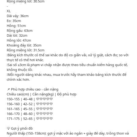
Rộng miệng lót: 30.5cm
-
XL
Dài váy: 36cm
Eo: 35cm
Hông: 51cm
Rộng gấu: 63cm
Dài lót: 32cm
Hông lót: 47cm
Khoảng đáy lót: 35cm
Rộng miệng lót: 31.5cm
❕Bảng kích thước có thể sai khác do độ co giãn vải, xử lý giặt, cách đo; so với
thực tế có thể hơi khác.
❕Sai số ±3cm là phạm vi chấp nhận được theo tiêu chuẩn kiểm hàng quốc tế,
không thuộc lỗi.
❕Mỗi người dáng khác nhau, mua trước hãy tham khảo bảng kích thước để
chính xác hơn.
📌 Phù hợp chiều cao - cân nặng
Chiều cao(cm) | Cân nặng(kg) | Độ phù hợp
150–155 | 40–48 | 💛💛💛💛💛
156–160 | 42–52 | 💛💛💛💛💛
161–165 | 45–55 | 💛💛💛💛💛
166–170 | 48–60 | 💛💛💛💛💛
171–175 | 52–65 | 💛💛💛💛💛
💡 Gợi ý phối đồ
Người thấp (150–158cm): gợi ý mặc với áo ngắn + giày đế dày, trông thon và