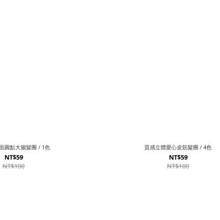
圓點大腸髮圈 / 1色
質感立體愛心皮筋髮圈 / 4色
NT$59
NT$59
NT$100
NT$100