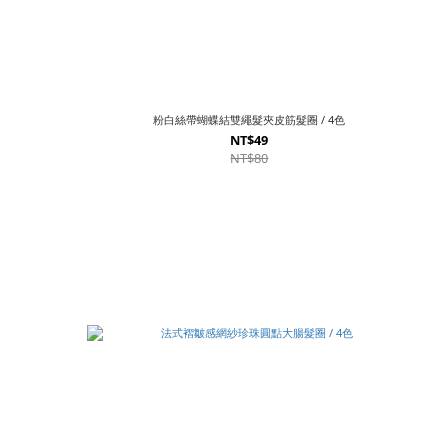
粉白絲帶蝴蝶結雙繩髮夾皮筋髮圈 / 4色
NT$49
NT$80