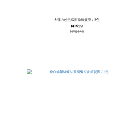
大彈力粉色緞面珍珠髮圈 / 3色
NT$59
NT$150