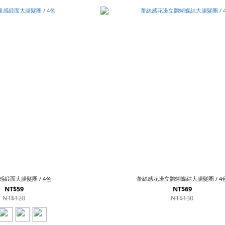
緞面大腸髮圈 / 4色
蕾絲感花邊立體蝴蝶結大腸髮圈 / 4
NT$59
NT$69
NT$120
NT$130