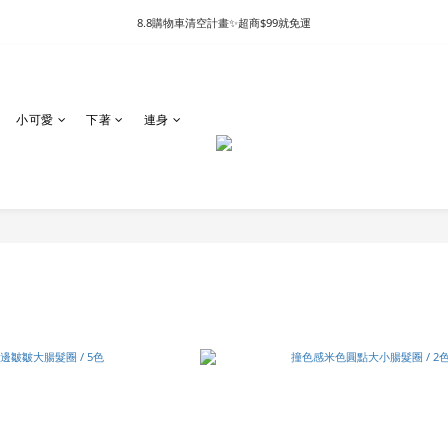
8.8購物車清空計畫✨超商$99就免運
小可愛
下著
連身