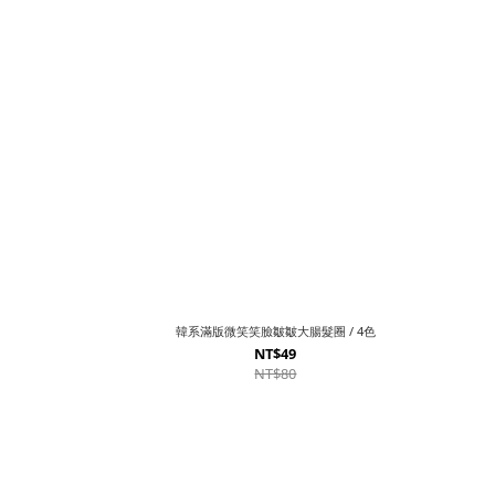
韓系滿版微笑笑臉皺皺大腸髮圈 / 4色
NT$49
NT$80