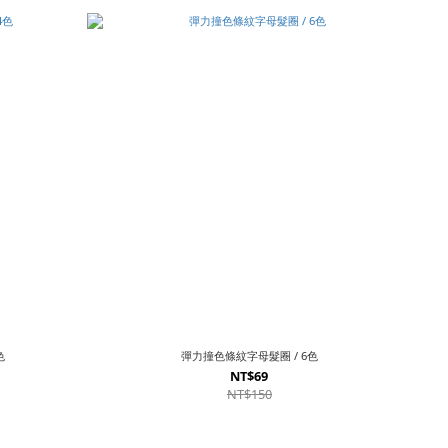
色
彈力撞色條紋字母髮圈 / 6色
NT$69
NT$150