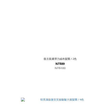
復古親膚彈力絨布髮圈 / 2色
NT$89
NT$180