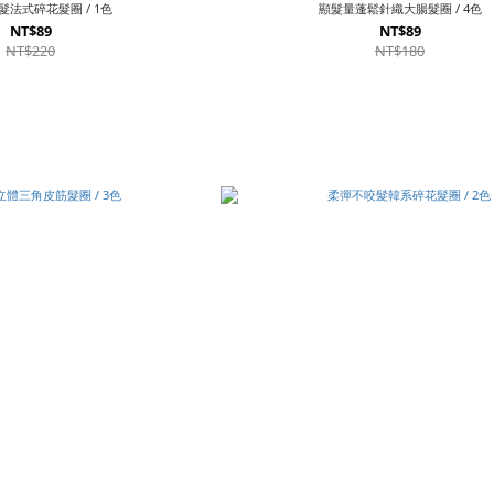
法式碎花髮圈 / 1色
顯髮量蓬鬆針織大腸髮圈 / 4色
NT$89
NT$89
NT$220
NT$180