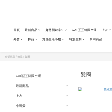
首頁
最新商品
趨勢關鍵字✨
GAT🇰🇷韓國空運
上衣
外套
飾品
質感生活小物
特別企劃
所有商品
全部商品
/
飾品
/
髮圈
髮圈
GAT🇰🇷韓國空運
最新商品
上衣
小可愛