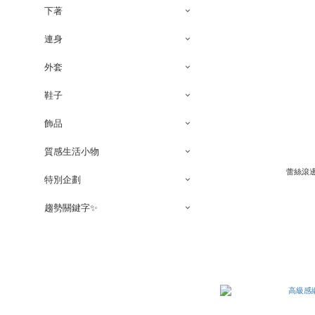
下著
連身
外套
鞋子
飾品
質感生活小物
蕾絲滾邊
特別企劃
趨勢關鍵字✨