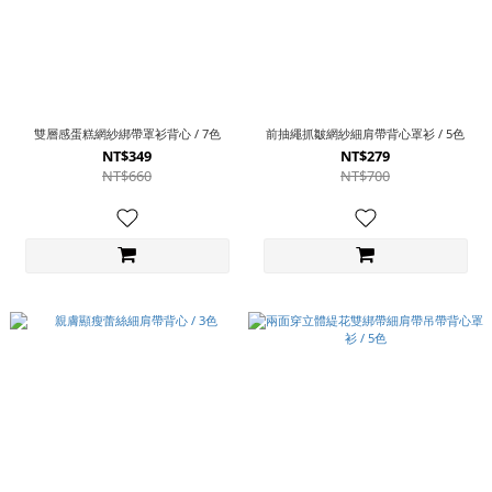
雙層感蛋糕網紗綁帶罩衫背心 / 7色
前抽繩抓皺網紗細肩帶背心罩衫 / 5色
NT$349
NT$279
NT$660
NT$700