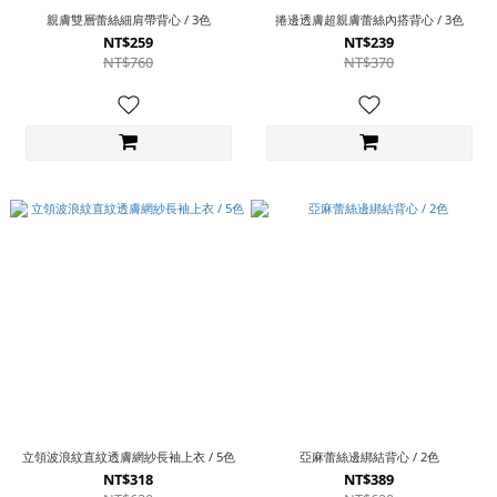
親膚雙層蕾絲細肩帶背心 / 3色
捲邊透膚超親膚蕾絲內搭背心 / 3色
NT$259
NT$239
NT$760
NT$370
立領波浪紋直紋透膚網紗長袖上衣 / 5色
亞麻蕾絲邊綁結背心 / 2色
NT$318
NT$389