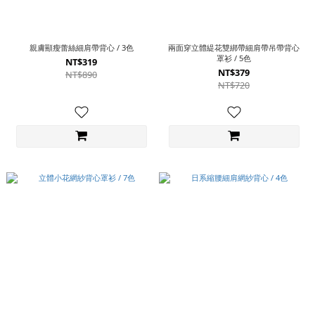
親膚顯瘦蕾絲細肩帶背心 / 3色
兩面穿立體緹花雙綁帶細肩帶吊帶背心
罩衫 / 5色
NT$319
NT$379
NT$890
NT$720