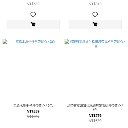
NT$580
NT$810
車線水洗牛仔吊帶背心 / 2色
綁帶荷葉滾邊蛋糕細肩帶雪紡吊帶背心 /
5色
NT$339
NT$279
NT$740
NT$680