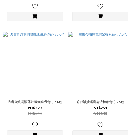
透膚直紋洞洞薄針織細肩帶背心 / 6色
前綁帶抽繩寬肩帶棉麻背心 / 5色
NT$229
NT$259
NT$560
NT$630