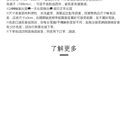
高個子（169cm+）：可搭平底鞋或西外，裙長更有優雅感。
※24𝗛極速出貨🚚一天出貨兩次🚚 假日正常出貨
※尺寸表會因布料彈性、水洗處理、測量起訖點等因素，與實際商品尺寸略有誤
差，誤差尺寸±3cm，在國際驗貨標準範圍都是屬於可接受範圍，並不屬於瑕疵。
※色差已減至最低情況，但每台電腦/手機解析度皆不同，如無法接受網路購物皆會
有少許色差，請自行衡量在做下單。
※下單前請詳閱退換貨政策，同意再下訂單，謝謝。
了解更多