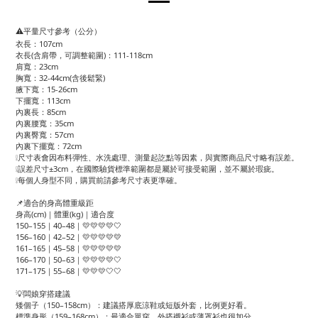
⚠️平量尺寸參考（公分）
衣長：107cm
衣長(含肩帶，可調整範圍)：111-118cm
肩寬：23cm
胸寬：32-44cm(含後鬆緊)
腋下寬：15-26cm
下擺寬：113cm
內裏長：85cm
內裏腰寬：35cm
內裏臀寬：57cm
內裏下擺寬：72cm
❕尺寸表會因布料彈性、水洗處理、測量起訖點等因素，與實際商品尺寸略有誤差。
❕誤差尺寸±3cm，在國際驗貨標準範圍都是屬於可接受範圍，並不屬於瑕疵。
❕每個人身型不同，購買前請參考尺寸表更準確。
📌適合的身高體重級距
身高(cm)｜體重(kg)｜適合度
150–155｜40–48｜💛💛💛💛🤍
156–160｜42–52｜💛💛💛💛💛
161–165｜45–58｜💛💛💛💛💛
166–170｜50–63｜💛💛💛💛🤍
171–175｜55–68｜💛💛💛🤍🤍
💡闆娘穿搭建議
矮個子（150–158cm）：建議搭厚底涼鞋或短版外套，比例更好看。
標準身形（159–168cm）：最適合單穿，外搭襯衫或薄罩衫也很加分。