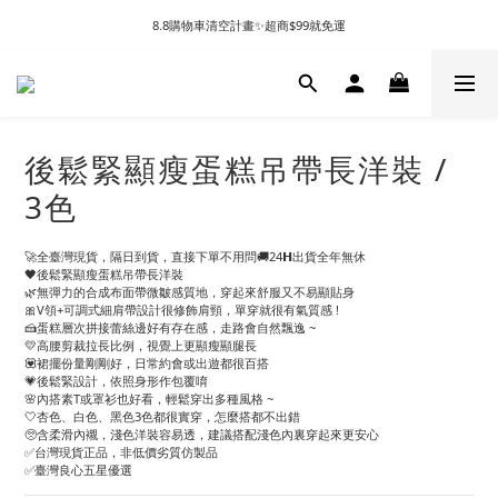
8.8購物車清空計畫✨超商$99就免運
後鬆緊顯瘦蛋糕吊帶長洋裝 /
3色
🚀全臺灣現貨，隔日到貨，直接下單不用問🚚24𝗛出貨全年無休
🖤後鬆緊顯瘦蛋糕吊帶長洋裝
🌿無彈力的合成布面帶微皺感質地，穿起來舒服又不易顯貼身
🎀V領+可調式細肩帶設計很修飾肩頸，單穿就很有氣質感 !
🍰蛋糕層次拼接蕾絲邊好有存在感，走路會自然飄逸 ~
💛高腰剪裁拉長比例，視覺上更顯瘦顯腿長
💟裙擺份量剛剛好，日常約會或出遊都很百搭
💗後鬆緊設計，依照身形作包覆唷
🌸內搭素T或罩衫也好看，輕鬆穿出多種風格 ~
🤍杏色、白色、黑色3色都很實穿，怎麼搭都不出錯
🥺含柔滑內襯，淺色洋裝容易透，建議搭配淺色內裏穿起來更安心
✅台灣現貨正品，非低價劣質仿製品
✅臺灣良心五星優選