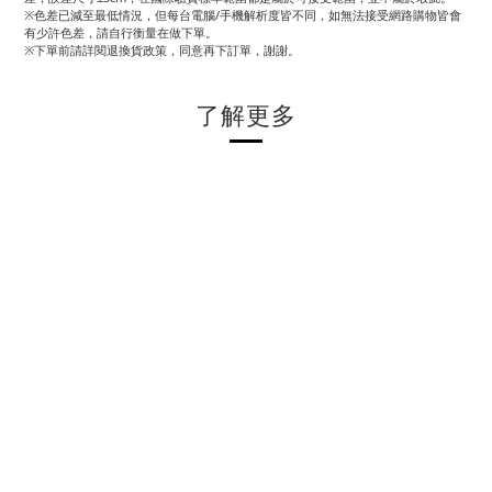
※色差已減至最低情況，但每台電腦/手機解析度皆不同，如無法接受網路購物皆會
有少許色差，請自行衡量在做下單。
※下單前請詳閱退換貨政策，同意再下訂單，謝謝。
了解更多