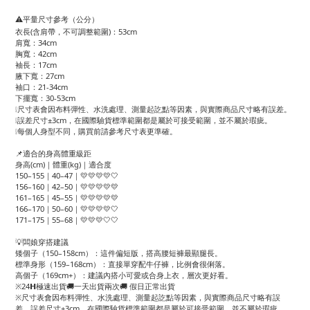
⚠️平量尺寸參考（公分）
衣長(含肩帶，不可調整範圍)：53cm
肩寬：34cm
胸寬：42cm
袖長：17cm
腋下寬：27cm
袖口：21-34cm
下擺寬：30-53cm
❕尺寸表會因布料彈性、水洗處理、測量起訖點等因素，與實際商品尺寸略有誤差。
❕誤差尺寸±3cm，在國際驗貨標準範圍都是屬於可接受範圍，並不屬於瑕疵。
❕每個人身型不同，購買前請參考尺寸表更準確。
📌適合的身高體重級距
身高(cm)｜體重(kg)｜適合度
150–155｜40–47｜💛💛💛💛🤍
156–160｜42–50｜💛💛💛💛💛
161–165｜45–55｜💛💛💛💛💛
166–170｜50–60｜💛💛💛💛🤍
171–175｜55–68｜💛💛💛🤍🤍
💡闆娘穿搭建議
矮個子（150–158cm）：這件偏短版，搭高腰短褲最顯腿長。
標準身形（159–168cm）：直接單穿配牛仔褲，比例會很俐落。
高個子（169cm+）：建議內搭小可愛或合身上衣，層次更好看。
※24𝗛極速出貨🚚一天出貨兩次🚚 假日正常出貨
※尺寸表會因布料彈性、水洗處理、測量起訖點等因素，與實際商品尺寸略有誤
差，誤差尺寸±3cm，在國際驗貨標準範圍都是屬於可接受範圍，並不屬於瑕疵。