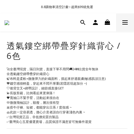
8.8購物車清空計畫✨超商$99就免運
透氣鏤空綁帶疊穿針織背心 /
6色
🚀全臺灣現貨，隔日到貨，直接下單不用問🚚24𝗛出貨全年無休
🌼透氣鏤空綁帶疊穿針織背心
🍃布料是柔軟+微微彈力的針織面料，摸起來舒適親膚(敏感肌須注意)
🧡鏤空感很輕盈，穿起來不悶不厚重(若隱若現超加分 ~)
🤍後背交叉+綁帶設計，細節感直接GET
💫長版剪裁，比例看起來更俐落 !
🖤寬袖口不緊手臂，活動起來很自在
🫶微微飛袖設計，顯瘦，層次很有型
🎀搭牛仔褲、短裙，都能穿出日系 / 度假感 ~
🧺此款一定容易透，擔心介意者請自行穿著淺色內裏 ~
✅台灣現貨正品，非低價劣質仿製品
✅臺灣良心五星優選賣場，品質保證不滿意皆可無條件退貨