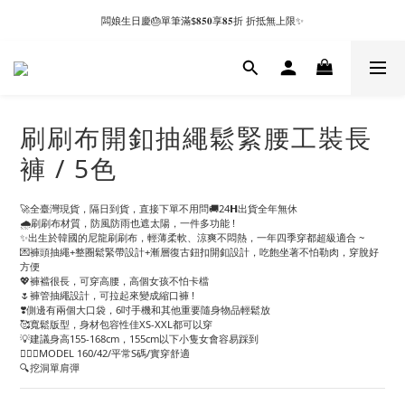
闆娘生日慶🎂單筆滿$𝟖𝟓𝟎享𝟖𝟓折 折抵無上限✨
刷刷布開釦抽繩鬆緊腰工裝長
褲 / 5色
🚀全臺灣現貨，隔日到貨，直接下單不用問🚚24𝗛出貨全年無休
🌧️刷刷布材質，防風防雨也遮太陽，一件多功能 !
✨出生於韓國的尼龍刷刷布，輕薄柔軟、涼爽不悶熱，一年四季穿都超級適合 ~
💌褲頭抽繩+整圈鬆緊帶設計+漸層復古鈕扣開釦設計，吃飽坐著不怕勒肉，穿脫好
方便
💖褲襠很長，可穿高腰，高個女孩不怕卡檔
🌷褲管抽繩設計，可拉起來變成縮口褲 !
❣️側邊有兩個大口袋，6吋手機和其他重要隨身物品輕鬆放
🥰寬鬆版型，身材包容性佳XS-XXL都可以穿
💡建議身高155-168cm，155cm以下小隻女會容易踩到
🙋🏻‍♀️MODEL 160/42/平常S碼/實穿舒適
🔍挖洞單肩彈