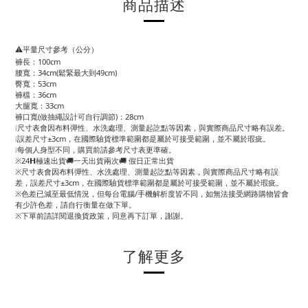
商品描述
⚠️平量尺寸參考（公分）
褲長：100cm
腰寬：34cm(鬆緊最大到49cm)
臀寬：53cm
褲檔：36cm
大腿寬：33cm
褲口寬(做抽繩設計可自行調節)：28cm
❕尺寸表會因布料彈性、水洗處理、測量起訖點等因素，與實際商品尺寸略有誤差。
❕誤差尺寸±3cm，在國際驗貨標準範圍都是屬於可接受範圍，並不屬於瑕疵。
❕每個人身型不同，購買前請參考尺寸表更準確。
※24𝗛極速出貨🚚一天出貨兩次🚚 假日正常出貨
※尺寸表會因布料彈性、水洗處理、測量起訖點等因素，與實際商品尺寸略有誤
差，誤差尺寸±3cm，在國際驗貨標準範圍都是屬於可接受範圍，並不屬於瑕疵。
※色差已減至最低情況，但每台電腦/手機解析度皆不同，如無法接受網路購物皆會
有少許色差，請自行衡量在做下單。
※下單前請詳閱退換貨政策，同意再下訂單，謝謝。
了解更多