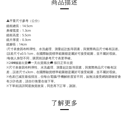
商品描述
⚠️平量尺寸參考（公分）
鏡框總長：14.5cm
鼻樑寬度：1.3cm
鏡框高度：5.5cm
鏡片厚度：0.3cm
鏡腳長：14cm
❕尺寸表會因布料彈性、水洗處理、測量起訖點等因素，與實際商品尺寸略有誤差。
❕誤差尺寸±0.5-1cm，在國際驗貨標準範圍都是屬於可接受範圍，並不屬於瑕疵。
❕每個人身型不同，購買前請參考尺寸表更準確。
※24𝗛極速出貨🚚一天出貨兩次🚚 假日正常出貨
※尺寸表會因布料彈性、水洗處理、測量起訖點等因素，與實際商品尺寸略有誤
差，誤差尺寸±3cm，在國際驗貨標準範圍都是屬於可接受範圍，並不屬於瑕疵。
※色差已減至最低情況，但每台電腦/手機解析度皆不同，如無法接受網路購物皆會
有少許色差，請自行衡量在做下單。
※下單前請詳閱退換貨政策，同意再下訂單，謝謝。
了解更多