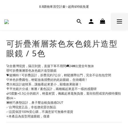
8.8購物車清空計畫✨超商$99就免運
可折疊漸層茶色灰色鏡片造型
眼鏡 / 5色
🚀全臺灣現貨，隔日到貨，直接下單不用問🚚24𝗛出貨全年無休
😻可折疊漸層茶色灰色鏡片造型眼鏡
💝超獨特 ! 可折疊設計，折疊完約7公分，輕鬆攜帶出門，完全不佔包包空間
💛米色折疊圓包，輕鬆放進摺疊好的此款眼鏡，含掛繩唷 !
😎大框設計超韓系，讓臉看起來更小，顯瘦效果顯著！
🍭平光鏡片分成 : 漸層 / 素色設計，兩種戴起來是不一樣的感覺唷
🌿0度數+0.3公分的鏡片，輕盈材質，佩戴起來毫無負擔，逛街拍照或室內模特擺拍
都ok～
💟輕巧鼻墊設計，鼻子壓迫根負擔感OUT
✅台灣現貨正品，非低價劣質仿製品
✅品質保證100%安心購，不滿意皆可無條件退貨
⭐本產品為造型用途眼鏡，僅適