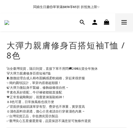
闆娘生日慶🎂單筆滿$𝟖𝟓𝟎享𝟖𝟓折 折抵無上限✨
大彈力親膚修身百搭短袖T恤 /
8色
🚀全臺灣現貨，隔日到貨，直接下單不用問🚚24𝗛出貨全年無休
🐻大彈力親膚修身百搭短袖T恤
🧵微微紋理合成人棉布面觸感柔軟細緻，穿起來很舒服
✨簡約圓領設計，單穿內搭都超順眼 !
🍃大彈力微貼身不緊繃，修飾線條很自然 ~
🍭素色系好搭配，牛仔褲裙都能直接配
💗正常剪裁剛剛好，視覺更俐落顯精神 !
🌷8色可選，日常換風格也很方便
🪄背面拼接細節讓單穿有型、疊穿也不厚重，實穿度高
☺️淺色面料容易透，擔心介意者請自行穿著淺色內裏 ~
✅台灣現貨正品，非低價劣質仿製品
✅臺灣良心五星優選賣場，品質保證不滿意皆可無條件退貨