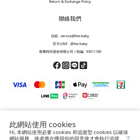
Return & Exchange Policy
聯絡我們
信箱 : service@fee.baby
官方LINE : @fee.baby
蓉蕎時尚股份有限公司 / 統編 : 93511180
此網站使用 cookies
⚠️ 防詐騙提醒 ⚠️
Hi, 本網站使用必要 cookies 和追蹤型 cookies 以確保
若接獲來電要求匯款、轉帳、儲值或提供驗證碼，皆為詐騙，請立即掛斷。
網站服務，後者將在獲得你的同意後才會執行追蹤。
了