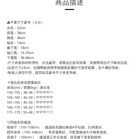
商品描述
⚠️平量尺寸參考（公分）
衣長：52cm
肩寬：38cm
胸寬：40cm
袖長：14cm
腋下寬：18cm
袖口寬：14-25cm
下擺寬：38-68cm
❕尺寸表會因布料彈性、水洗處理、測量起訖點等因素，與實際商品尺寸略有誤差。
❕誤差尺寸±3cm，在國際驗貨標準範圍都是屬於可接受範圍，並不屬於瑕疵。
❕每個人身型不同，購買前請參考尺寸表更準確。
📌適合的身高體重級距
身高(cm)｜體重(kg)｜適合度
150–155｜38–46｜💛💛💛💛🤍
156–160｜42–50｜💛💛💛💛💛
161–165｜45–56｜💛💛💛💛💛
166–170｜50–62｜💛💛💛💛🤍
171–175｜55–68｜💛💛💛🤍🤍
💡闆娘穿搭建議
矮個子（150–158cm）：建議搭高腰短褲或A字短裙，比例更好。
標準身形（159–168cm）：單穿最剛好，可配寬褲或牛仔褲更俐落。
高個子（169cm+）：建議選正常合身感，搭高腰下著更顯精神。