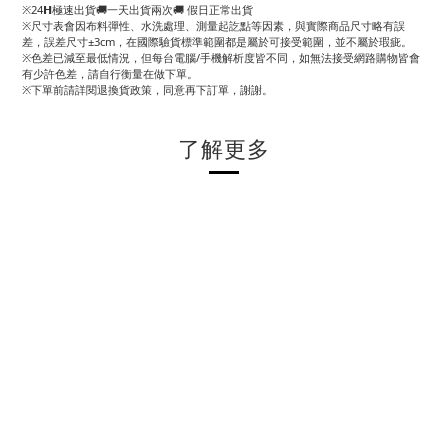
※24𝗛極速出貨🚚一天出貨兩次🚚 假日正常出貨
※尺寸表會因布料彈性、水洗處理、測量起訖點等因素，與實際商品尺寸略有誤
差，誤差尺寸±3cm，在國際驗貨標準範圍都是屬於可接受範圍，並不屬於瑕疵。
※色差已減至最低情況，但每台電腦/手機解析度皆不同，如無法接受網路購物皆會
有少許色差，請自行衡量在做下單。
※下單前請詳閱退換貨政策，同意再下訂單，謝謝。
了解更多