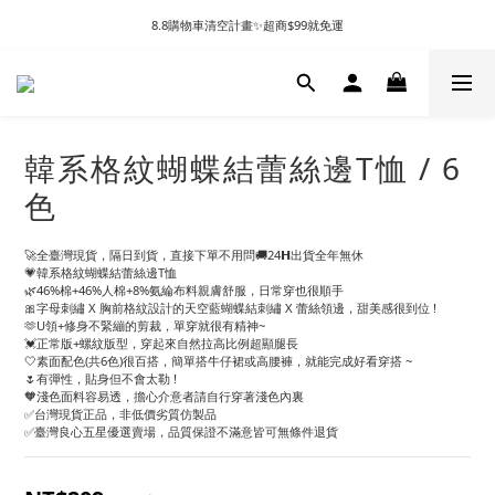
8.8購物車清空計畫✨超商$99就免運
韓系格紋蝴蝶結蕾絲邊T恤 / 6
色
🚀全臺灣現貨，隔日到貨，直接下單不用問🚚24𝗛出貨全年無休
💗韓系格紋蝴蝶結蕾絲邊T恤
🌿46%棉+46%人棉+8%氨綸布料親膚舒服，日常穿也很順手
🎀字母刺繡 X 胸前格紋設計的天空藍蝴蝶結刺繡 X 蕾絲領邊，甜美感很到位 !
🫶U領+修身不緊繃的剪裁，單穿就很有精神~
💓正常版+螺紋版型，穿起來自然拉高比例超顯腿長
🤍素面配色(共6色)很百搭，簡單搭牛仔裙或高腰褲，就能完成好看穿搭 ~
🌷有彈性，貼身但不會太勒 !
🧡淺色面料容易透，擔心介意者請自行穿著淺色內裏
✅台灣現貨正品，非低價劣質仿製品
✅臺灣良心五星優選賣場，品質保證不滿意皆可無條件退貨