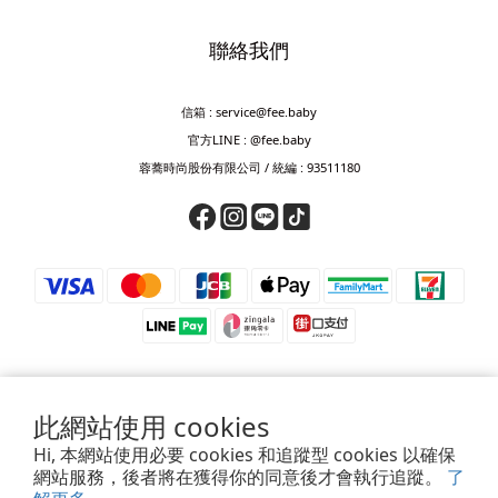
聯絡我們
信箱 : service@fee.baby
官方LINE : @fee.baby
蓉蕎時尚股份有限公司 / 統編 : 93511180
此網站使用 cookies
⚠️ 防詐騙提醒 ⚠️
Hi, 本網站使用必要 cookies 和追蹤型 cookies 以確保
若接獲來電要求匯款、轉帳、儲值或提供驗證碼，皆為詐騙，請立即掛斷。
網站服務，後者將在獲得你的同意後才會執行追蹤。
了
如對訂單、付款或帳號有疑慮，請透過官方客服確認，或撥打165查證。