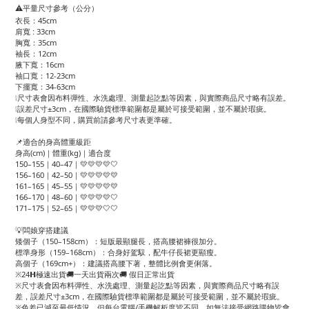
⚠️平量尺寸參考（公分）
衣長：45cm
肩寬 : 33cm
胸寬：35cm
袖長：12cm
腋下寬：16cm
袖口寬：12-23cm
下擺寬：34-63cm
❕尺寸表會因布料彈性、水洗處理、測量起訖點等因素，與實際商品尺寸略有誤差。
❕誤差尺寸±3cm，在國際驗貨標準範圍都是屬於可接受範圍，並不屬於瑕疵。
❕每個人身型不同，購買前請參考尺寸表更準確。
📌適合的身高體重級距
身高(cm)｜體重(kg)｜適合度
150–155｜40–47｜💛💛💛💛🤍
156–160｜42–50｜💛💛💛💛💛
161–165｜45–55｜💛💛💛💛💛
166–170｜48–60｜💛💛💛💛🤍
171–175｜52–65｜💛💛💛🤍🤍
💡闆娘穿搭建議
矮個子（150–158cm）：短版最顯腿長，搭高腰裙褲很加分。
標準身形（159–168cm）：合身好駕馭，配牛仔長裙更顯瘦。
高個子（169cm+）：建議搭高腰下著，整體比例會更俐落。
※24𝗛極速出貨🚚一天出貨兩次🚚 假日正常出貨
※尺寸表會因布料彈性、水洗處理、測量起訖點等因素，與實際商品尺寸略有誤
差，誤差尺寸±3cm，在國際驗貨標準範圍都是屬於可接受範圍，並不屬於瑕疵。
※色差已減至最低情況，但每台電腦/手機解析度皆不同，如無法接受網路購物皆會