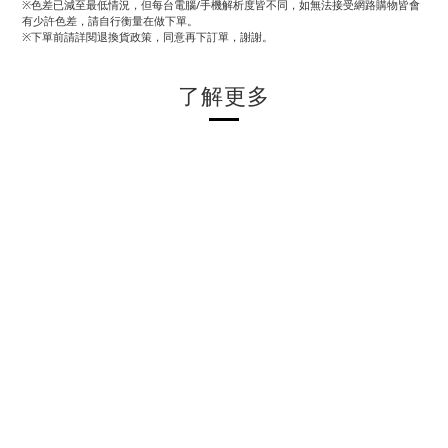
※色差已減至最低情況，但每台電腦/手機解析度皆不同，如無法接受網路購物皆會
有少許色差，請自行衡量在做下單。
※下單前請詳閱退換貨政策，同意再下訂單，謝謝。
了解更多