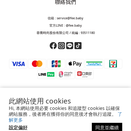
聯絡我們
信箱 : service@fee.baby
官方LINE : @fee.baby
蓉蕎時尚股份有限公司 / 統編 : 93511180
此網站使用 cookies
⚠️ 防詐騙提醒 ⚠️
Hi, 本網站使用必要 cookies 和追蹤型 cookies 以確保
若接獲來電要求匯款、轉帳、儲值或提供驗證碼，皆為詐騙，請立即掛斷。
網站服務，後者將在獲得你的同意後才會執行追蹤。
了
如對訂單、付款或帳號有疑慮，請透過官方客服確認，或撥打165查證。
解更多
設定偏好
同意並繼續