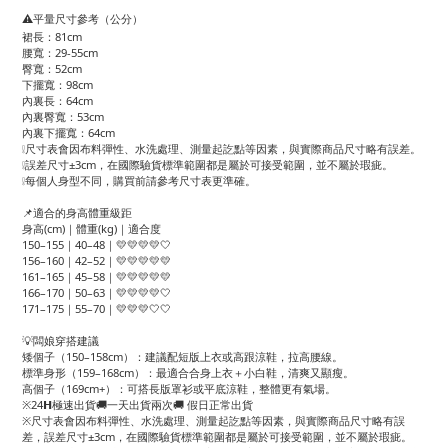
⚠️平量尺寸參考（公分）
裙長：81cm
腰寬：29-55cm
臀寬：52cm
下擺寬：98cm
內裏長：64cm
內裏臀寬：53cm
內裏下擺寬：64cm
❕尺寸表會因布料彈性、水洗處理、測量起訖點等因素，與實際商品尺寸略有誤差。
❕誤差尺寸±3cm，在國際驗貨標準範圍都是屬於可接受範圍，並不屬於瑕疵。
❕每個人身型不同，購買前請參考尺寸表更準確。
📌適合的身高體重級距
身高(cm)｜體重(kg)｜適合度
150–155｜40–48｜💛💛💛💛🤍
156–160｜42–52｜💛💛💛💛💛
161–165｜45–58｜💛💛💛💛💛
166–170｜50–63｜💛💛💛💛🤍
171–175｜55–70｜💛💛💛🤍🤍
💡闆娘穿搭建議
矮個子（150–158cm）：建議配短版上衣或高跟涼鞋，拉高腰線。
標準身形（159–168cm）：最適合合身上衣＋小白鞋，清爽又顯瘦。
高個子（169cm+）：可搭長版罩衫或平底涼鞋，整體更有氣場。
※24𝗛極速出貨🚚一天出貨兩次🚚 假日正常出貨
※尺寸表會因布料彈性、水洗處理、測量起訖點等因素，與實際商品尺寸略有誤
差，誤差尺寸±3cm，在國際驗貨標準範圍都是屬於可接受範圍，並不屬於瑕疵。