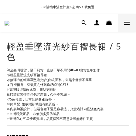
8.8購物車清空計畫✨超商$99就免運
輕盈垂墜流光紗百褶長裙 / 5
色
🚀全臺灣現貨，隔日到貨，直接下單不用問🚚24𝗛出貨全年無休
🫧輕盈垂墜流光紗百褶長裙
🌿無彈力的輕薄垂墜流光紗(合成)面料，穿起來舒服不厚重
🌷百褶裙身，有氣質之外飄逸感瞬間GET !
✨高腰版型修飾比例，腿型更顯長
🎀腰頭鬆緊彈性佳包容度高，久坐不緊繃 ~
🤍5色可選，日常到約會都好搭 ~
👜簡單配T恤或襯衫就很有氣質感 ~
💫內裏加襯設計，但淺色裙子還是容易透，介意者請內搭淺色內裏
✅台灣現貨正品，非低價劣質仿製品
✅臺灣良心五星優選賣場，品質保證不滿意皆可無條件退貨