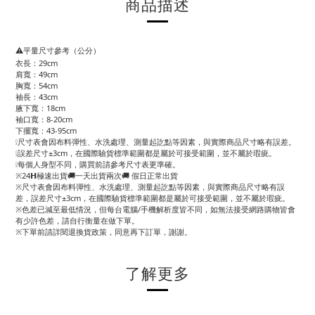
商品描述
⚠️平量尺寸參考（公分）
衣長：29cm
肩寬：49cm
胸寬：54cm
袖長：43cm
腋下寬：18cm
袖口寬：8-20cm
下擺寬：43-95cm
❕尺寸表會因布料彈性、水洗處理、測量起訖點等因素，與實際商品尺寸略有誤差。
❕誤差尺寸±3cm，在國際驗貨標準範圍都是屬於可接受範圍，並不屬於瑕疵。
❕每個人身型不同，購買前請參考尺寸表更準確。
※24𝗛極速出貨🚚一天出貨兩次🚚 假日正常出貨
※尺寸表會因布料彈性、水洗處理、測量起訖點等因素，與實際商品尺寸略有誤
差，誤差尺寸±3cm，在國際驗貨標準範圍都是屬於可接受範圍，並不屬於瑕疵。
※色差已減至最低情況，但每台電腦/手機解析度皆不同，如無法接受網路購物皆會
有少許色差，請自行衡量在做下單。
※下單前請詳閱退換貨政策，同意再下訂單，謝謝。
了解更多