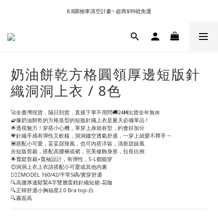
8.8購物車清空計畫✨超商$99就免運
奶油餅乾方格圓領厚邊短版針
織洞洞上衣 / 8色
🚀全臺灣現貨，隔日到貨，直接下單不用問🚚24𝗛出貨全年無休
🧇像奶油餅乾的方格造型的短版針織上衣是夏天必備單品 !
🌟透視魅力！穿搭小心機，單穿上身就有型，約會好加分
💗針織手感有彈性又軟糯，洞洞鏤空透氣舒適，一穿上就愛不釋手 ~
💟搭配小可愛，妥妥甜辣風，也可內搭洋裝，清新甜妹風
🌼短版剪裁，搭配高腰褲或裙，完美修飾身形，拉長比例
🌟寬鬆剪裁+寬袖設計，有彈性，S-L都能穿
😊洞洞上衣上衣請搭配小可愛或其他內裏
🙋🏻‍♀️MODEL 160/42/平常S碼/實穿舒適
🔍高腰厚邊鬆緊A字雙層蛋糕針織短裙-花咖
🔍正韓舒適小胸福星2.0 Bra top-白
🔍霧面高