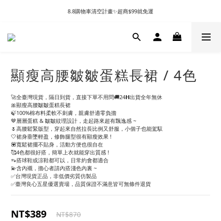
8.8購物車清空計畫✨超商$99就免運
顯瘦高腰皺皺蛋糕長裙 / 4色
🚀全臺灣現貨，隔日到貨，直接下單不用問🚚24𝗛出貨全年無休
🎀顯瘦高腰皺皺蛋糕長裙
🍃100%棉布料柔軟不刺膚，親膚舒適零負擔
🤎層層蛋糕 & 皺皺紋理設計，走起路來超有飄逸感 ~
🌷高腰鬆緊版型，穿起來自然拉長比例又舒服，小個子也能駕馭
🤍裙身垂墜輕盈，修飾腿型很有顯瘦效果 !
💟寬鬆裙擺不貼身，活動方便也很自在
🥰4色都很好搭，簡單上衣就能穿出質感 !
👡搭球鞋或涼鞋都可以，日常約會都適合
💫含內襯，擔心者請內搭淺色內裏 ~
✅台灣現貨正品，非低價劣質仿製品
✅臺灣良心五星優選賣場，品質保證不滿意皆可無條件退貨
NT$389
NT$870