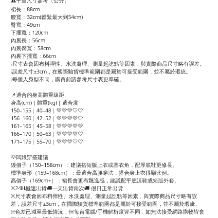
⚠️平量尺寸參考（公分）
裙長：88cm
腰寬：32cm(鬆緊最大到54cm)
臀寬：49cm
下擺寬：120cm
內裏長：56cm
內裏臀寬：58cm
內裏下擺寬：66cm
❕尺寸表會因布料彈性、水洗處理、測量起訖點等因素，與實際商品尺寸略有誤差。
❕誤差尺寸±3cm，在國際驗貨標準範圍都是屬於可接受範圍，並不屬於瑕疵。
❕每個人身型不同，購買前請參考尺寸表更準確。
📌適合的身高體重級距
身高(cm)｜體重(kg)｜適合度
150–155｜40–48｜💛💛💛🤍🤍
156–160｜42–52｜💛💛💛💛🤍
161–165｜45–58｜💛💛💛💛💛
166–170｜50–63｜💛💛💛💛🤍
171–175｜55–70｜💛💛💛🤍🤍
💡闆娘穿搭建議
矮個子（150–158cm）：建議搭短版上衣或塞衣角，配厚底鞋更修長。
標準身形（159–168cm）：最適合高腰穿法，搭合身上衣很顯比例。
高個子（169cm+）：裙長會更有飄逸感，建議配平底涼鞋或短版外套。
※24𝗛極速出貨🚚一天出貨兩次🚚 假日正常出貨
※尺寸表會因布料彈性、水洗處理、測量起訖點等因素，與實際商品尺寸略有誤
差，誤差尺寸±3cm，在國際驗貨標準範圍都是屬於可接受範圍，並不屬於瑕疵。
※色差已減至最低情況，但每台電腦/手機解析度皆不同，如無法接受網路購物皆會