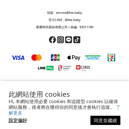
信箱 : service@fee.baby
官方LINE : @fee.baby
蓉蕎時尚股份有限公司 / 統編 : 93511180
此網站使用 cookies
⚠️ 防詐騙提醒 ⚠️
Hi, 本網站使用必要 cookies 和追蹤型 cookies 以確保
若接獲來電要求匯款、轉帳、儲值或提供驗證碼，皆為詐騙，請立即掛斷。
網站服務，後者將在獲得你的同意後才會執行追蹤。
了
如對訂單、付款或帳號有疑慮，請透過官方客服確認，或撥打165查證。
解更多
設定偏好
同意並繼續
立即購買