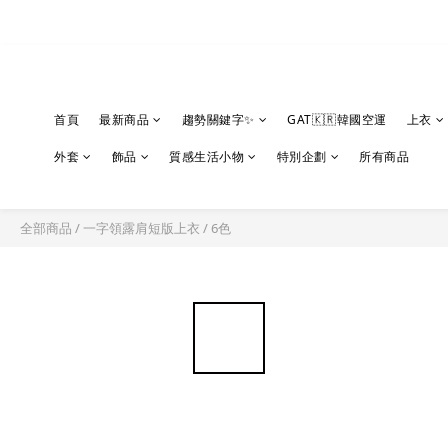
首頁
最新商品
趨勢關鍵字✨
GAT🇰🇷韓國空運
上衣
外套
飾品
質感生活小物
特別企劃
所有商品
全部商品
/
一字領露肩短版上衣 / 6色