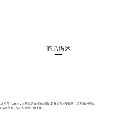
商品描述
誤差尺寸±3cm，在國際驗貨標準範圍都是屬於可接受範圍，並不屬於瑕疵。
有少許色差，請自行衡量在做下單。