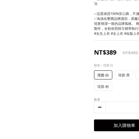
🚀
✅品質保證100%安心購，不
✅為強化整體品牌識別，原廠近
現更簡潔一致的品牌風格。 
製作，全程依照韓方標準執行
#女生上衣 #女上衣 #短版上
NT$389
NT$480
顏色
: 現貨-白
現貨-白
現貨-黑
現貨-粉
數量
加入購物車