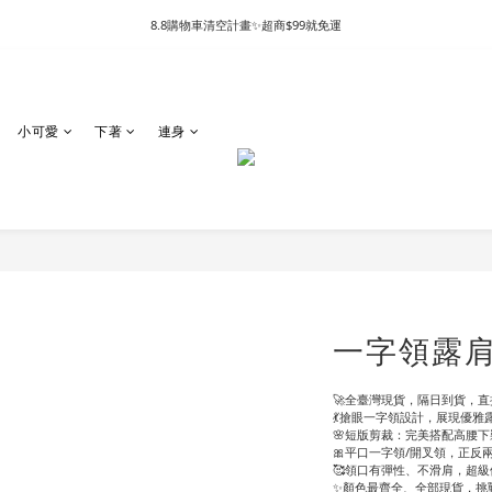
8.8購物車清空計畫✨超商$99就免運
小可愛
下著
連身
一字領露肩
🚀全臺灣現貨，隔日到貨，直接
💃搶眼一字領設計，展現優雅
🌸短版剪裁：完美搭配高腰
🎀平口一字領/開叉領，正反
🥰領口有彈性、不滑肩，超級
✨顏色最齊全、全部現貨，挑