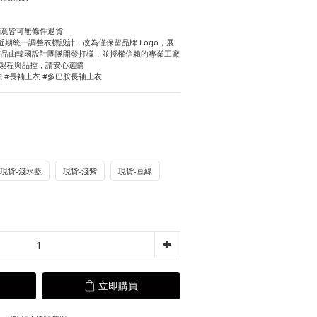
滿意皆可無條件退貨
期統一調整衣標設計，改為僅保留品牌 Logo，展
商品由韓國設計團隊開發打樣，並授權信賴的專業工廠
製程與品控，請安心選購
衣 #長袖上衣 #多巴胺長袖上衣
現貨-淺水藍
現貨-淺紫
現貨-豆綠
立即購買