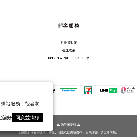
顧客服務
退換貨政策
運送政策
Return & Exchange Policy
 以確保網站服務，後者將
定偏好
同意並繼續
⚠️ 防詐騙提醒 ⚠️
若接獲來電要求匯款、轉帳、儲值或提供驗證碼，皆為詐騙，請立即掛斷。