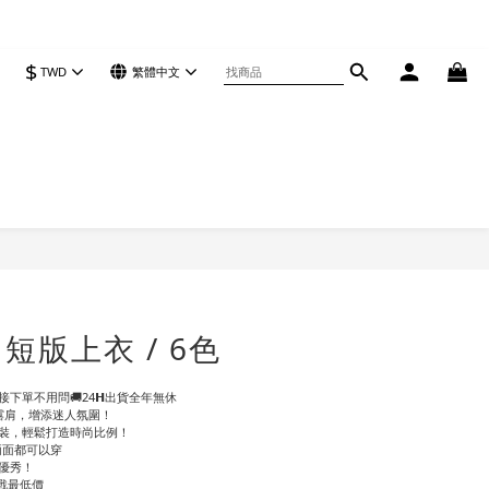
$
TWD
繁體中文
立即購買
短版上衣 / 6色
下單不用問🚚24𝗛出貨全年無休
露肩，增添迷人氛圍！
下裝，輕鬆打造時尚比例！
兩面都可以穿
優秀！
戰最低價