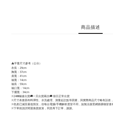
商品描述
⚠️平量尺寸參考（公分）
衣長：29cm
胸寬：37cm
肩寬：41cm
袖寬：14cm
袖長：59cm
袖口寬：14cm
下擺寬：34cm
※24𝗛極速出貨🚚一天出貨兩次🚚 假日正常出貨
※尺寸表會因布料彈性、水洗處理、測量起訖點等因素，與實際商品尺寸略有誤差，
※色差已減至最低情況，但每台電腦/手機解析度皆不同，如無法接受網路購物皆會
※下單前請詳閱退換貨政策，同意再下訂單，謝謝。