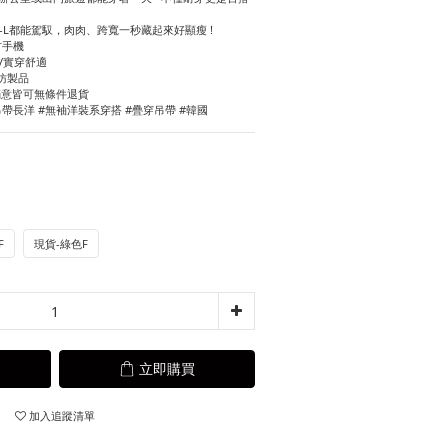
S-L都能駕馭，肉肉、跨寬一秒藏起來好顯瘦 !
吋手機
常M碼/實穿舒適
仿製品
滿意皆可無條件退貨
吊帶長洋 #無袖洋裝系穿搭 #疊穿吊帶 #韓國
F
現貨-綠色F
立即購買
加入追蹤清單