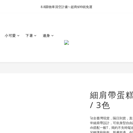
8.8購物車清空計畫✨超商$99就免運
小可愛
下著
連身
細肩帶蛋
/ 3色
🚀全臺灣現貨，隔日到貨，直接
🌸細肩帶設計，可依身型自
👜搭配一般T，簡約不失時髦
👗輕薄刷刷布，親膚舒適，