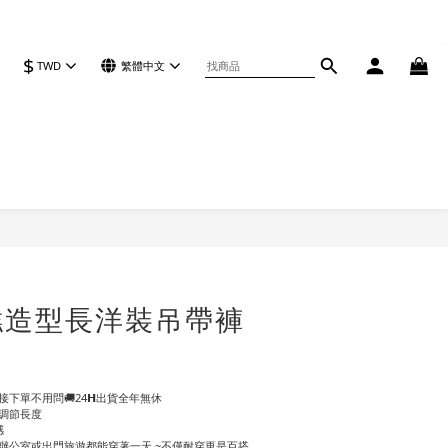
$
TWD
繁體中文
立即購買
糕造型長洋裝吊帶褲
下單不用問🚚24𝗛出貨全年無休
由調節長度
感
在辦公室或出門旅遊都能穿著一天 ~不僅耐穿更是百搭