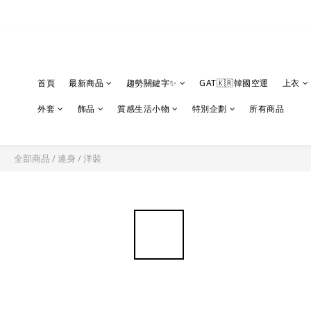
首頁
最新商品
趨勢關鍵字✨
GAT🇰🇷韓國空運
上衣
外套
飾品
質感生活小物
特別企劃
所有商品
全部商品
/
連身
/
洋裝