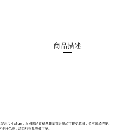
商品描述
誤差尺寸±3cm，在國際驗貨標準範圍都是屬於可接受範圍，並不屬於瑕疵。
有少許色差，請自行衡量在做下單。