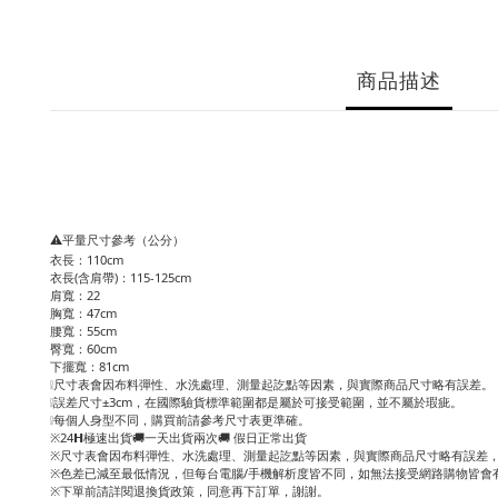
商品描述
⚠️平量尺寸參考（公分）
衣長：110cm
衣長(含肩帶)：115-125cm
肩寬：22
胸寬：47cm
腰寬：55cm
臀寬：60cm
下擺寬：81cm
❕尺寸表會因布料彈性、水洗處理、測量起訖點等因素，與實際商品尺寸略有誤差。
❕誤差尺寸±3cm，在國際驗貨標準範圍都是屬於可接受範圍，並不屬於瑕疵。
❕每個人身型不同，購買前請參考尺寸表更準確。
※24𝗛極速出貨🚚一天出貨兩次🚚 假日正常出貨
※尺寸表會因布料彈性、水洗處理、測量起訖點等因素，與實際商品尺寸略有誤差，
※色差已減至最低情況，但每台電腦/手機解析度皆不同，如無法接受網路購物皆會
※下單前請詳閱退換貨政策，同意再下訂單，謝謝。