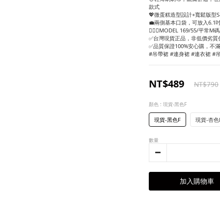
款式
💖微蛋糕造型設計+寬鬆版型
💼兩側基本口袋，可放入6.1
🙋🏻‍♀️MODEL 169/55/平
✅台灣現貨正品，非低價劣質
✅品質保證100%安心購，不
#吊帶裙 #連身裙 #連衣裙 #
NT$489
NT$790
顏色
: 現貨-黑色F
現貨-黑色F
現貨-杏色
數量
加入購物車