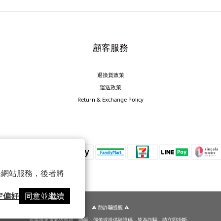
顧客服務
退換貨政策
運送政策
Return & Exchange Policy
 以確保網站服務，後者將
定偏好
同意並繼續
⚠️ 防詐騙提醒 ⚠️
若接獲來電要求匯款、轉帳、儲值或提供驗證碼，皆為詐騙，請立即掛斷。