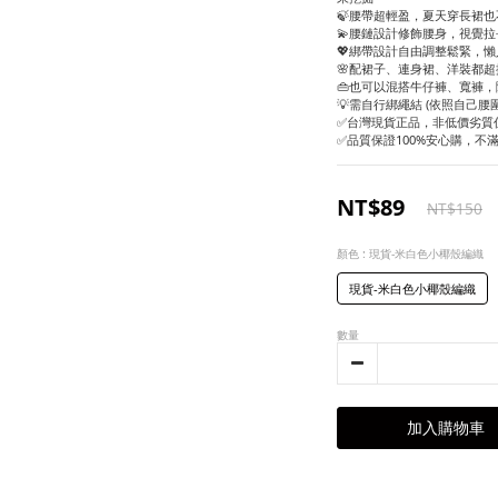
🍃腰帶超輕盈，夏天穿長裙
💫腰鏈設計修飾腰身，視覺
💖綁帶設計自由調整鬆緊，
🌸配裙子、連身裙、洋裝都
👜也可以混搭牛仔褲、寬褲
💡需自行綁繩結 (依照自己腰圍
✅台灣現貨正品，非低價劣質
✅品質保證100%安心購，不
NT$89
NT$150
顏色
: 現貨-米白色小椰殼編織
現貨-米白色小椰殼編織
數量
加入購物車