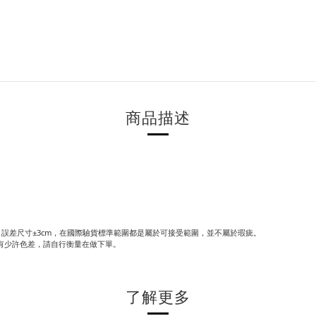
商品描述
誤差尺寸±3cm，在國際驗貨標準範圍都是屬於可接受範圍，並不屬於瑕疵。
有少許色差，請自行衡量在做下單。
了解更多