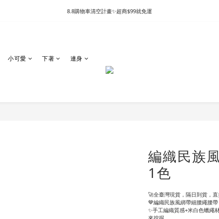
8.8購物車清空計畫✨超商$99就免運
小可愛
下著
連身
編織民族風
1色
🚀全臺灣現貨，隔日到貨，直接
🤎編織民族風綁帶細腰繩腰帶
✨手工編織質感+米白色蠟繩
來挖掘