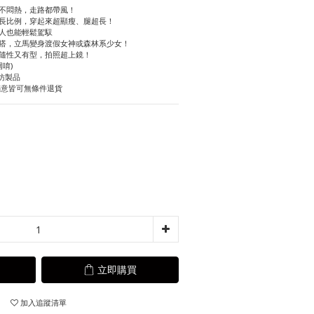
也不悶熱，走路都帶風！
拉長比例，穿起來超顯瘦、腿超長！
懶人也能輕鬆駕馭
超搭，立馬變身渡假女神或森林系少女！
，隨性又有型，拍照超上鏡！
唷)
仿製品
滿意皆可無條件退貨
立即購買
加入追蹤清單