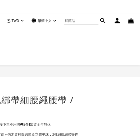
$
TWD
繁體中文
立即購買
綁帶細腰繩腰帶 /
下單不用問🚚24𝗛出貨全年無休
材質＋仿木質椰殼圓環＆立體串珠，3種細緻細節等你