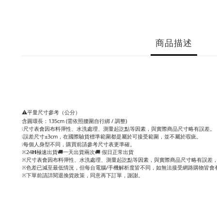
商品描述
⚠️平量尺寸參考（公分）
含圓環長：135cm (需依照腰圍自行綁 / 調整)
❕尺寸表會因布料彈性、水洗處理、測量起訖點等因素，與實際商品尺寸略有誤差。
❕誤差尺寸±3cm，在國際驗貨標準範圍都是屬於可接受範圍，並不屬於瑕疵。
❕每個人身型不同，購買前請參考尺寸表更準確。
※24𝗛極速出貨🚚一天出貨兩次🚚 假日正常出貨
※尺寸表會因布料彈性、水洗處理、測量起訖點等因素，與實際商品尺寸略有誤差，
※色差已減至最低情況，但每台電腦/手機解析度皆不同，如無法接受網路購物皆會
※下單前請詳閱退換貨政策，同意再下訂單，謝謝。