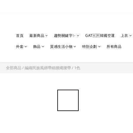
首頁
最新商品
趨勢關鍵字✨
GAT🇰🇷韓國空運
上衣
外套
飾品
質感生活小物
特別企劃
所有商品
全部商品
/
編織民族風綁帶細腰繩腰帶 / 1色