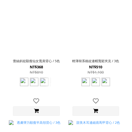
蕾絲斜紋顯瘦仙女寬肩背心 / 5色
輕薄韓系格紋連帽寬鬆夾克 / 3色
NT$368
NT$510
NT$810
NT$1,100