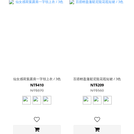
仙女感荷葉露肩一字領上衣 / 3色
百搭輕盈蓬鬆尼龍花苞短裙 / 3色
NT$410
NT$209
NT$870
NT$560