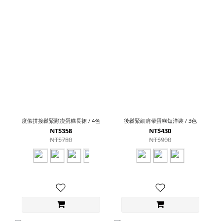
度假拼接鬆緊顯瘦蛋糕長裙 / 4色
後鬆緊細肩帶蛋糕短洋裝 / 3色
NT$358
NT$430
NT$780
NT$900