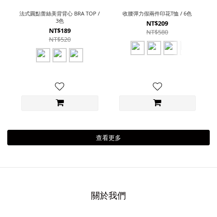
法式圓點蕾絲美背背心 BRA TOP /
收腰彈力假兩件印花T恤 / 6色
3色
NT$209
NT$189
NT$580
NT$520
查看更多
關於我們