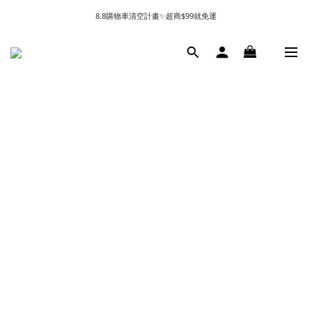
8.8購物車清空計畫✨超商$99就免運