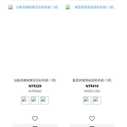
仙氣高腰顯瘦流光紗長裙 / 3色
氣質拼接蕾絲蛋糕長裙 / 2色
NT$329
NT$419
NT$920
NT$1,150