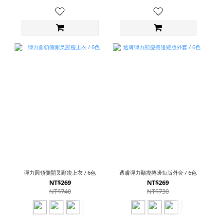
彈力圓領側開叉顯瘦上衣 / 6色
透膚彈力顯瘦捲邊短版外套 / 6色
NT$269
NT$269
NT$740
NT$730