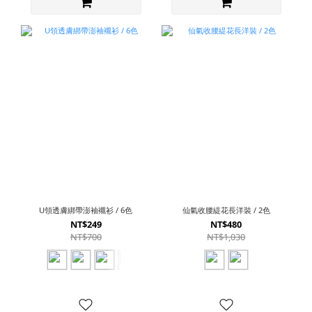
U領透膚綁帶澎袖襯衫 / 6色
仙氣收腰緹花長洋裝 / 2色
NT$249
NT$480
NT$700
NT$1,030