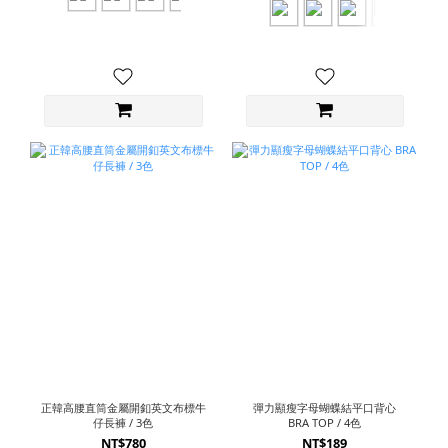
正韓高腰直筒金屬開釦英文布標牛
彈力顯瘦字母蝴蝶結平口背心
仔長褲 / 3色
BRA TOP / 4色
NT$780
NT$189