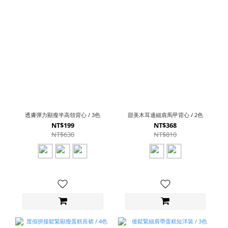
透膚彈力顯瘦半高領背心 / 3色
甜美木耳邊細肩馬甲背心 / 2色
NT$199
NT$368
NT$630
NT$810