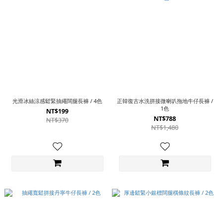
光滑冰絲涼感鬆緊抽繩闊腿長褲 / 4色
正韓復古水洗拼接微喇叭拖地牛仔長褲 /
1色
NT$199
NT$788
NT$370
NT$1,480