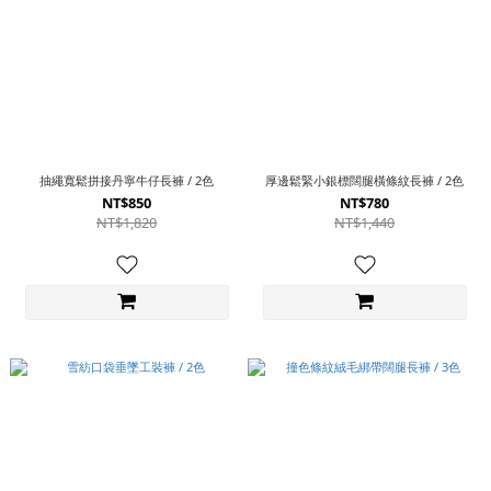
抽繩寬鬆拼接丹寧牛仔長褲 / 2色
厚邊鬆緊小銀標闊腿橫條紋長褲 / 2色
NT$850
NT$780
NT$1,820
NT$1,440