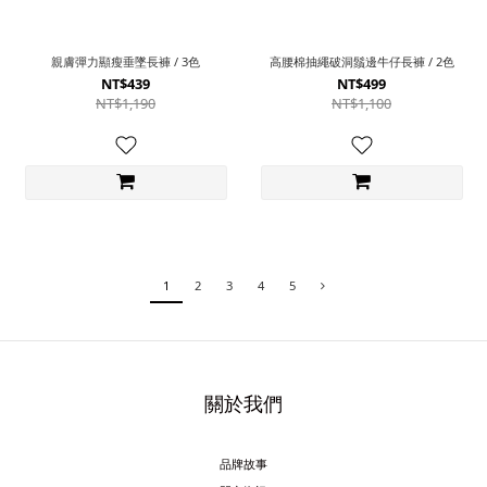
親膚彈力顯瘦垂墜長褲 / 3色
高腰棉抽繩破洞鬚邊牛仔長褲 / 2色
NT$439
NT$499
NT$1,190
NT$1,100
1
2
3
4
5
關於我們
品牌故事