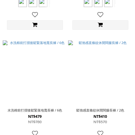
水洗棉前打摺後鬆緊落地寬長褲 / 6色
鬆弛感直條紋休閒闊腿長褲 / 2色
NT$479
NT$410
NT$780
NT$570