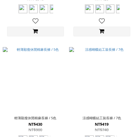
輕薄顯瘦休閒棉麻長褲 / 5色
涼感蝴蝶結工裝長褲 / 7色
NT$430
NT$419
NT$900
NT$740