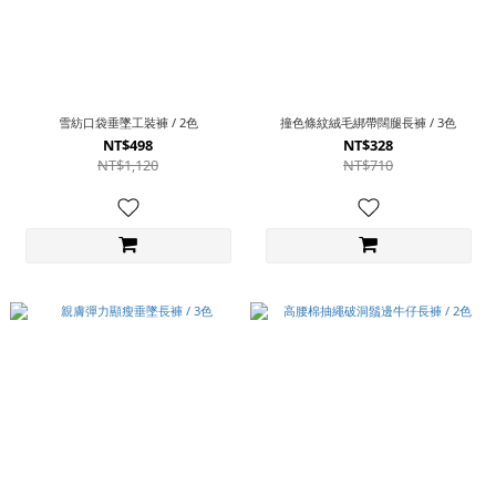
雪紡口袋垂墜工裝褲 / 2色
撞色條紋絨毛綁帶闊腿長褲 / 3色
NT$498
NT$328
NT$1,120
NT$710