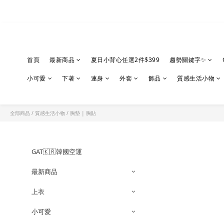
首頁
最新商品
夏日小背心任選2件$399
趨勢關鍵字✨
小可愛
下著
連身
外套
飾品
質感生活小物
全部商品
/
質感生活小物
/
胸墊 | 胸貼
GAT🇰🇷韓國空運
最新商品
上衣
小可愛