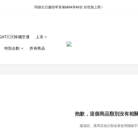
闆娘生日慶🎂單筆滿$𝟖𝟓𝟎享𝟖𝟓折 折抵無上限✨
GAT🇰🇷韓國空運
上衣
特別企劃
所有商品
抱歉，這個商品類別沒有相
建議您，選擇其他分類或者使用關鍵字