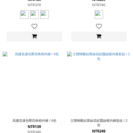
NT$370
NT$740
高腰花邊包臀四角棉內褲 / 6色
立體蝴蝶結蕾絲花紋蠶絲襠內褲套組 / 2
色
NT$139
NT$249
NT$340