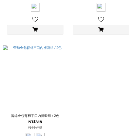
蕾絲全包臀棉平口內褲套組 / 2色
NT$318
NT$740