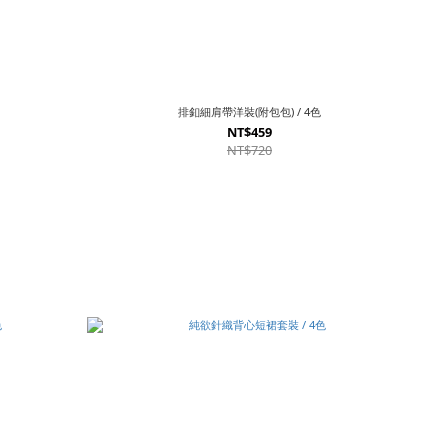
排釦細肩帶洋裝(附包包) / 4色
NT$459
NT$720