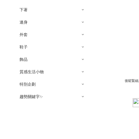
下著
連身
外套
鞋子
飾品
質感生活小物
後鬆緊細肩
特別企劃
趨勢關鍵字✨