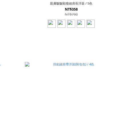
親膚皺皺顯瘦細肩長洋裝 / 5色
NT$358
NT$790