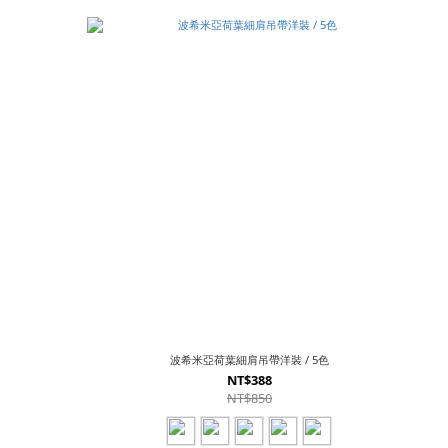
波希米亞荷葉細肩吊帶洋裝 / 5色
NT$388
NT$850