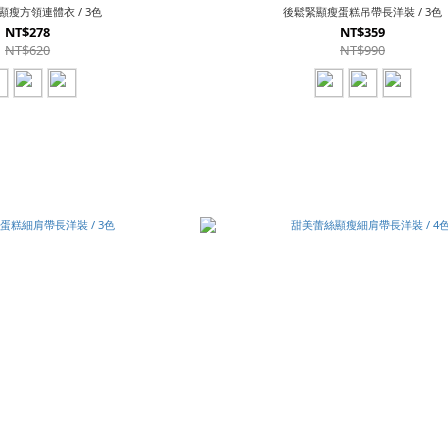
瘦方領連體衣 / 3色
後鬆緊顯瘦蛋糕吊帶長洋裝 / 3色
NT$278
NT$359
NT$620
NT$990