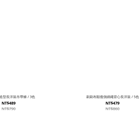
型長洋裝吊帶褲 / 3色
刷刷布顯瘦側綁繩背心長洋裝 / 5色
NT$489
NT$479
NT$790
NT$860