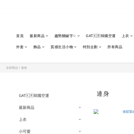
首頁
最新商品
趨勢關鍵字✨
GAT🇰🇷韓國空運
上衣
外套
飾品
質感生活小物
特別企劃
所有商品
全部商品
/
連身
連身
GAT🇰🇷韓國空運
最新商品
上衣
小可愛