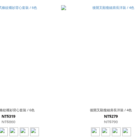
紋襯衫背心套裝 / 6色
後開叉顯瘦細肩長洋裝 / 4色
NT$319
NT$279
NT$860
NT$790