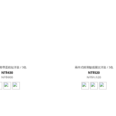
帶蛋糕短洋裝 / 3色
兩件式輕薄皺感層次洋裝 / 3色
NT$430
NT$520
NT$900
NT$1,120