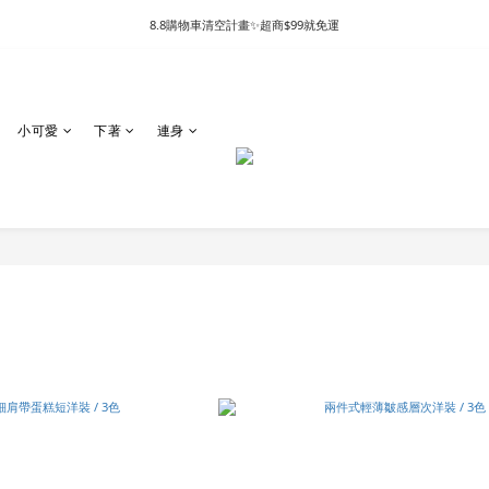
8.8購物車清空計畫✨超商$99就免運
小可愛
下著
連身