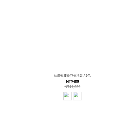
仙氣收腰緹花長洋裝 / 2色
NT$480
NT$1,030