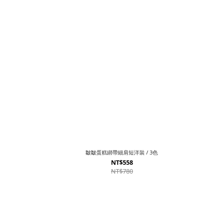
皺皺蛋糕綁帶細肩短洋裝 / 3色
NT$558
NT$780