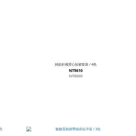
純欲針織背心短裙套裝 / 4色
NT$610
NT$860