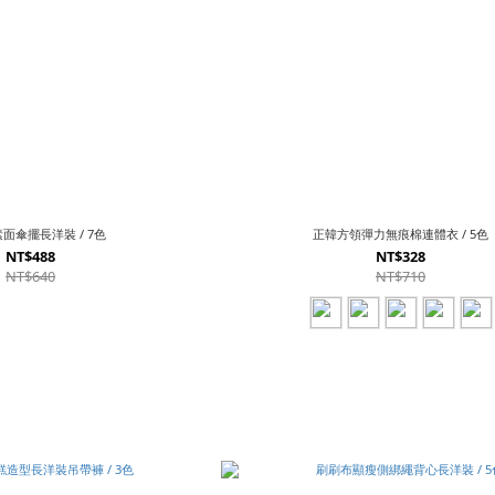
面傘擺長洋裝 / 7色
正韓方領彈力無痕棉連體衣 / 5色
NT$488
NT$328
NT$640
NT$710