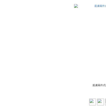
親膚兩件式條