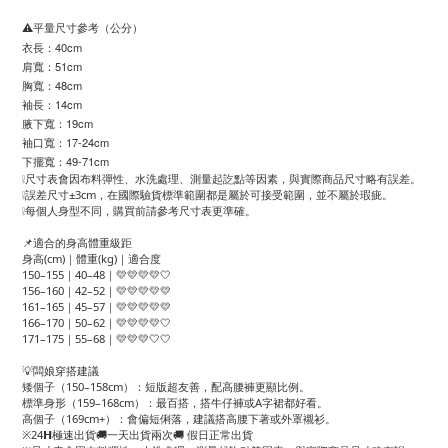
⚠️平量尺寸參考（公分）
衣長：40cm
肩寬：51cm
胸寬：48cm
袖長：14cm
腋下寬：19cm
袖口寬：17-24cm
下擺寬：49-71cm
❕尺寸表會因布料彈性、水洗處理、測量起訖點等因素，與實際商品尺寸略有誤差。
❕誤差尺寸±3cm，在國際驗貨標準範圍都是屬於可接受範圍，並不屬於瑕疵。
❕每個人身型不同，購買前請參考尺寸表更準確。
📌適合的身高體重級距
身高(cm)｜體重(kg)｜適合度
150–155｜40–48｜💛💛💛💛🤍
156–160｜42–52｜💛💛💛💛💛
161–165｜45–57｜💛💛💛💛💛
166–170｜50–62｜💛💛💛💛🤍
171–175｜55–68｜💛💛💛🤍🤍
💡闆娘穿搭建議
矮個子（150–158cm）：短版超友善，配高腰褲更顯比例。
標準身形（159–168cm）：最百搭，搭牛仔褲或A字裙都好看。
高個子（169cm+）：會偏短俐落，建議搭高腰下著或外罩襯衫。
※24𝗛極速出貨🚚一天出貨兩次🚚 假日正常出貨