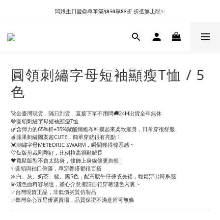
闆娘生日慶🎂單筆滿$𝟖𝟓𝟎享𝟖𝟓折 折抵無上限✨
圓領刺繡字母短袖顯瘦T恤 / 5
色
🚀全臺灣現貨，隔日到貨，直接下單不用問🚚24𝗛出貨全年無休
🩶圓領刺繡字母短袖顯瘦T恤
🌿含彈力的65%棉+35%聚酯纖維布料摸起來柔軟順身，日常穿很舒服
🍎蘋果刺繡圖案超CUTE，簡單穿就很有亮點 !
💓刺繡字母METEORIC SWARM，瞬間獲得韓系感 ~
🤍短版剪裁剛剛好，比例拉高很顯腿長
🖤寬鬆版型不會太貼身，修飾上身線條更自然 !
✨圓領與袖口俐落，單穿疊搭都很百搭
🎀白、灰、奶茶、藍、黑5色，配高腰牛仔褲或長裙，輕鬆穿出韓系感
💫淺色面料容易透，擔心介意者請自行穿著淺色內裏 ~
✅台灣現貨正品，非低價劣質仿製品
✅臺灣良心五星優選賣場，品質保證不滿意皆可無條