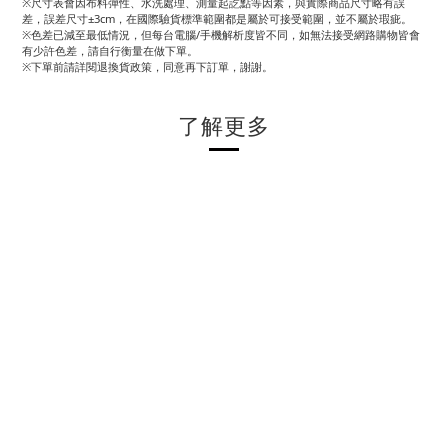
※尺寸表會因布料彈性、水洗處理、測量起訖點等因素，與實際商品尺寸略有誤
差，誤差尺寸±3cm，在國際驗貨標準範圍都是屬於可接受範圍，並不屬於瑕疵。
※色差已減至最低情況，但每台電腦/手機解析度皆不同，如無法接受網路購物皆會
有少許色差，請自行衡量在做下單。
※下單前請詳閱退換貨政策，同意再下訂單，謝謝。
了解更多