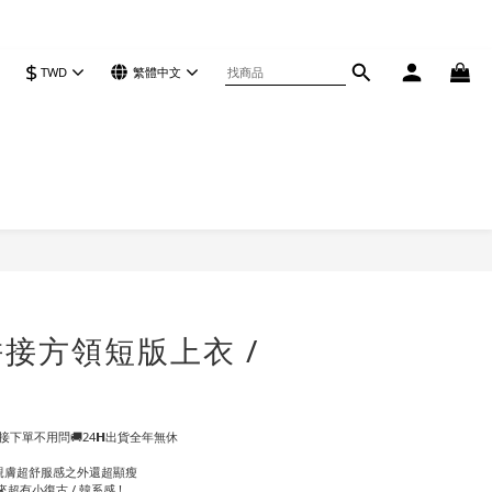
$
TWD
繁體中文
立即購買
接方領短版上衣 /
下單不用問🚚24𝗛出貨全年無休
+親膚超舒服感之外還超顯瘦
有小復古 / 韓系感 !