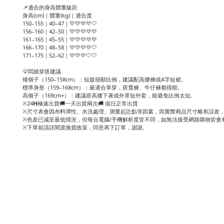
📌適合的身高體重級距
身高(cm)｜體重(kg)｜適合度
150–155｜40–47｜💛💛💛💛🤍
156–160｜42–50｜💛💛💛💛💛
161–165｜45–55｜💛💛💛💛💛
166–170｜48–58｜💛💛💛💛🤍
171–175｜52–62｜💛💛💛🤍🤍
💡闆娘穿搭建議
矮個子（150–158cm）：短版很顯比例，建議配高腰褲或A字短裙。
標準身形（159–168cm）：最適合單穿，搭寬褲、牛仔褲都很順。
高個子（169cm+）：建議搭高腰下著或外罩短外套，能避免比例太短。
※24𝗛極速出貨🚚一天出貨兩次🚚 假日正常出貨
※尺寸表會因布料彈性、水洗處理、測量起訖點等因素，與實際商品尺寸略有誤差，
※色差已減至最低情況，但每台電腦/手機解析度皆不同，如無法接受網路購物皆會
※下單前請詳閱退換貨政策，同意再下訂單，謝謝。