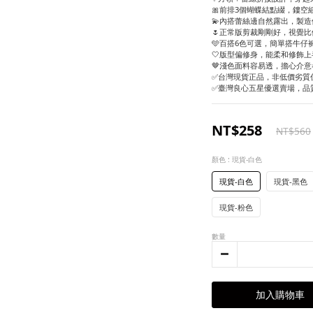
🎀前排3個蝴蝶結點綴，鏤空
💫內搭蕾絲邊自然露出，製
🌷正常版剪裁剛剛好，視覺比
🩵百搭6色可選，簡單搭牛仔
🤍版型偏修身，能柔和修飾上半
🤎淺色面料容易透，擔心介
✅台灣現貨正品，非低價劣質
✅臺灣良心五星優選賣場，品
NT$258
NT$560
顏色
: 現貨-白色
現貨-白色
現貨-黑色
現貨-粉色
數量
加入購物車