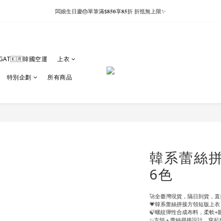
闆娘生日慶🎂單筆滿$𝟖𝟓𝟎享𝟖𝟓折 折抵無上限✨
GAT🇰🇷韓國空運
上衣
特別企劃
所有商品
韓系蕾絲拼
6色
🚀全臺灣現貨，隔日到貨，直接
💗韓系蕾絲拼接方領短版上衣
🍃螺紋彈性合成布料，柔軟
✨方領＋蕾絲拼接設計，穿起來超