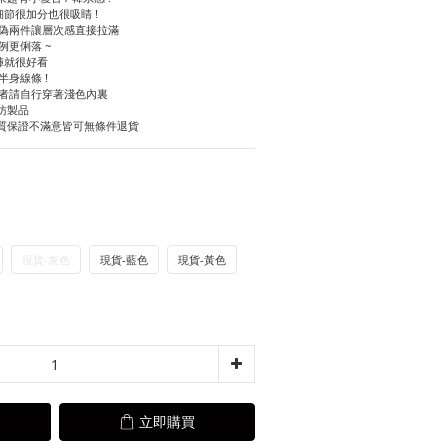
細節很加分也很吸睛 !
造偽兩件讓層次感直接拉滿
例更俐落 ~
褲就很好看
身線條 !
意者請自行穿著淺色內裏
仿製品
質保證不滿意皆可無條件退貨
現貨-灰色
現貨-藍色
現貨-黃色
立即購買