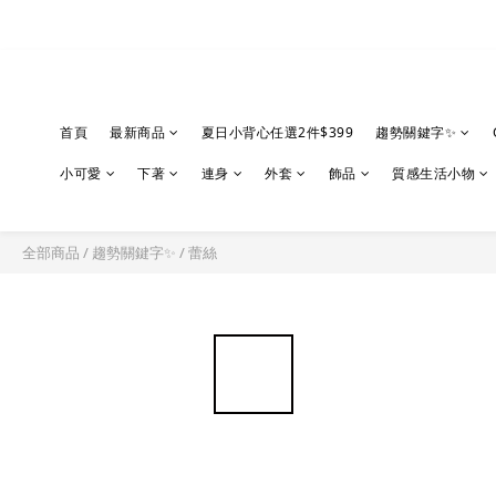
首頁
最新商品
夏日小背心任選2件$399
趨勢關鍵字✨
小可愛
下著
連身
外套
飾品
質感生活小物
全部商品
/
趨勢關鍵字✨
/
蕾絲