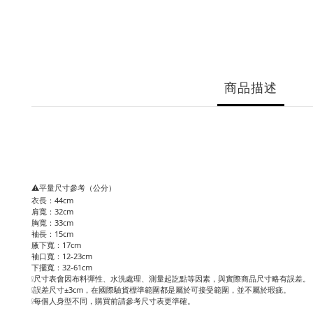
商品描述
⚠️平量尺寸參考（公分）
衣長：44cm
肩寬：32cm
胸寬：33cm
袖長：15cm
腋下寬：17cm
袖口寬：12-23cm
下擺寬：32-61cm
❕尺寸表會因布料彈性、水洗處理、測量起訖點等因素，與實際商品尺寸略有誤差。
❕誤差尺寸±3cm，在國際驗貨標準範圍都是屬於可接受範圍，並不屬於瑕疵。
❕每個人身型不同，購買前請參考尺寸表更準確。