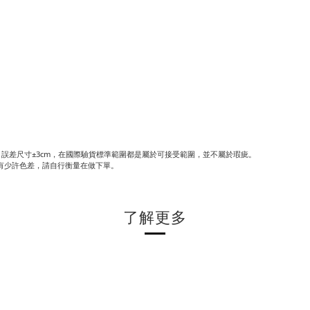
誤差尺寸±3cm，在國際驗貨標準範圍都是屬於可接受範圍，並不屬於瑕疵。
有少許色差，請自行衡量在做下單。
了解更多