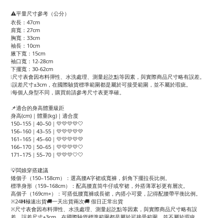
⚠️平量尺寸參考（公分）
衣長：47cm
肩寬：27cm
胸寬：33cm
袖長：10cm
腋下寬：15cm
袖口寬：12-28cm
下擺寬：30-62cm
❕尺寸表會因布料彈性、水洗處理、測量起訖點等因素，與實際商品尺寸略有誤差。
❕誤差尺寸±3cm，在國際驗貨標準範圍都是屬於可接受範圍，並不屬於瑕疵。
❕每個人身型不同，購買前請參考尺寸表更準確。
📌適合的身高體重級距
身高(cm)｜體重(kg)｜適合度
150–155｜40–50｜💛💛💛💛🤍
156–160｜43–55｜💛💛💛💛💛
161–165｜45–60｜💛💛💛💛💛
166–170｜50–65｜💛💛💛💛🤍
171–175｜55–70｜💛💛💛🤍🤍
💡闆娘穿搭建議
矮個子（150–158cm）：選高腰A字裙或寬褲，斜角下擺拉長比例。
標準身形（159–168cm）：配高腰直筒牛仔或窄裙，外搭薄罩衫更有層次。
高個子（169cm+）：可搭低腰寬褲或長裙，內搭小可愛，記得配腰帶平衡比例。
※24𝗛極速出貨🚚一天出貨兩次🚚 假日正常出貨
※尺寸表會因布料彈性、水洗處理、測量起訖點等因素，與實際商品尺寸略有誤
差，誤差尺寸±3cm，在國際驗貨標準範圍都是屬於可接受範圍，並不屬於瑕疵。