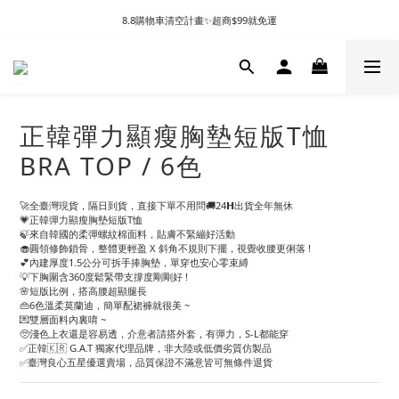
8.8購物車清空計畫✨超商$99就免運
正韓彈力顯瘦胸墊短版T恤
BRA TOP / 6色
🚀全臺灣現貨，隔日到貨，直接下單不用問🚚24𝗛出貨全年無休
💗正韓彈力顯瘦胸墊短版T恤
🍃來自韓國的柔彈螺紋棉面料，貼膚不緊繃好活動
🧁圓領修飾鎖骨，整體更輕盈 X 斜角不規則下擺，視覺收腰更俐落 !
💕內建厚度1.5公分可拆手捧胸墊，單穿也安心零束縛
💡下胸圍含360度鬆緊帶支撐度剛剛好 !
🌸短版比例，搭高腰超顯腿長
👜6色溫柔莫蘭迪，簡單配裙褲就很美 ~
💌雙層面料內裏唷 ~
🥺淺色上衣還是容易透，介意者請搭外套，有彈力，S-L都能穿
✅正韓🇰🇷 G.A.T 獨家代理品牌，非大陸或低價劣質仿製品
✅臺灣良心五星優選賣場，品質保證不滿意皆可無條件退貨