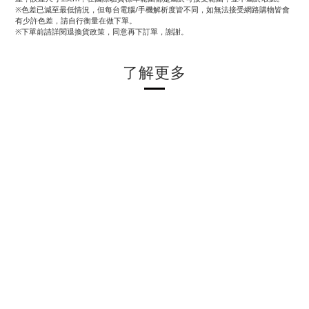
※色差已減至最低情況，但每台電腦/手機解析度皆不同，如無法接受網路購物皆會
有少許色差，請自行衡量在做下單。
※下單前請詳閱退換貨政策，同意再下訂單，謝謝。
了解更多