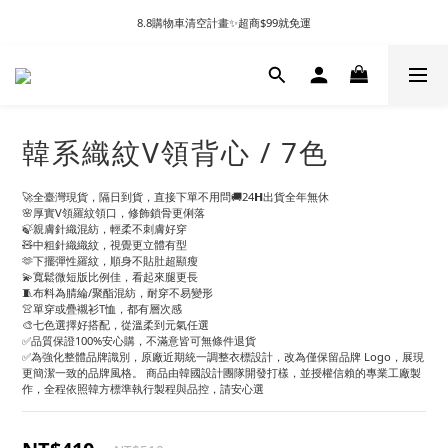
8.8購物車清空計畫✨超商$99就免運
韓系織紋V領背心 / 7色
🚀全臺灣現貨，隔日到貨，直接下單不用問🚚24𝗛出貨全年無休
🌸厚實V領羅紋領口，修飾鎖骨更俐落
🍃親膚針織混紡，輕柔不刺膚好穿
🧸中粗針織織紋，視覺更立體有型
🫶下擺彈性羅紋，順身不貼肚超顯瘦
💫寬鬆微短版比例佳，看起來腿更長
🧵布料為腈綸/聚酯混紡，耐穿不易變形
👚單穿或疊襯衫T恤，都有層次感
🎨七色選擇好搭配，從溫柔到元氣任選
✅品質保證100%安心購，不滿意皆可無條件退貨
✅為強化整體品牌識別，原廠近期統一調整衣標設計，改為僅保留品牌 Logo，展現
更簡潔一致的品牌風格。 商品由韓國設計團隊開發打樣，並授權信賴的專業工廠製
作，全程依照韓方標準執行製程與品控，請安心選