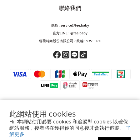
聯絡我們
信箱 : service@fee.baby
官方LINE : @fee.baby
蓉蕎時尚股份有限公司 / 統編 : 93511180
此網站使用 cookies
⚠️ 防詐騙提醒 ⚠️
Hi, 本網站使用必要 cookies 和追蹤型 cookies 以確保
若接獲來電要求匯款、轉帳、儲值或提供驗證碼，皆為詐騙，請立即掛斷。
網站服務，後者將在獲得你的同意後才會執行追蹤。
了
如對訂單、付款或帳號有疑慮，請透過官方客服確認，或撥打165查證。
解更多