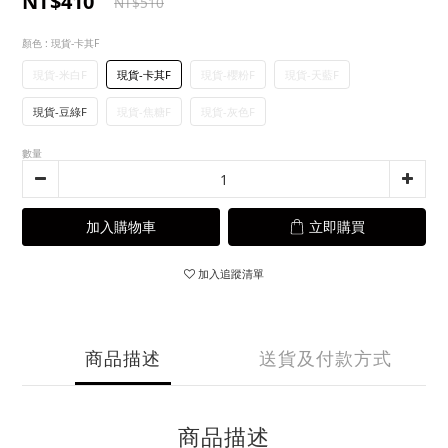
NT$410
NT$510
顏色
: 現貨-卡其F
現貨-米白F
現貨-卡其F
現貨-櫻粉F
現貨-天藍F
現貨-豆綠F
現貨-焦糖F
現貨-灰色F
數量
加入購物車
立即購買
加入追蹤清單
商品描述
送貨及付款方式
商品描述