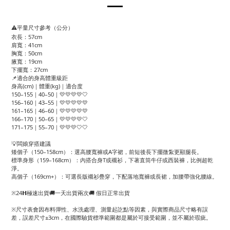
⚠️平量尺寸參考（公分）
衣長：57cm
肩寬：41cm
胸寬：50cm
腋寬：19cm
下擺寬：27cm
📌適合的身高體重級距
身高(cm)｜體重(kg)｜適合度
150–155｜40–50｜💛💛💛💛🤍
156–160｜43–55｜💛💛💛💛💛
161–165｜46–60｜💛💛💛💛💛
166–170｜50–65｜💛💛💛💛🤍
171–175｜55–70｜💛💛💛🤍🤍
💡闆娘穿搭建議
矮個子（150–158cm）：選高腰寬褲或A字裙，前短後長下擺微紮更顯腿長。
標準身形（159–168cm）：內搭合身T或襯衫，下著直筒牛仔或西裝褲，比例超乾
淨。
高個子（169cm+）：可選長版襯衫疊穿，下配落地寬褲或長裙，加腰帶強化腰線。
※24𝗛極速出貨🚚一天出貨兩次🚚 假日正常出貨
※尺寸表會因布料彈性、水洗處理、測量起訖點等因素，與實際商品尺寸略有誤
差，誤差尺寸±3cm，在國際驗貨標準範圍都是屬於可接受範圍，並不屬於瑕疵。