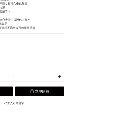
更平順，日常久坐也舒適
拉滿
又耐看 ~
擔心者請內搭淺色內裏 ~
仿製品
質保證不滿意皆可無條件退貨
立即購買
加入追蹤清單