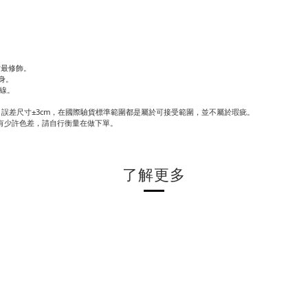
方最修飾。
身。
腰線。
誤差尺寸±3cm，在國際驗貨標準範圍都是屬於可接受範圍，並不屬於瑕疵。
有少許色差，請自行衡量在做下單。
了解更多