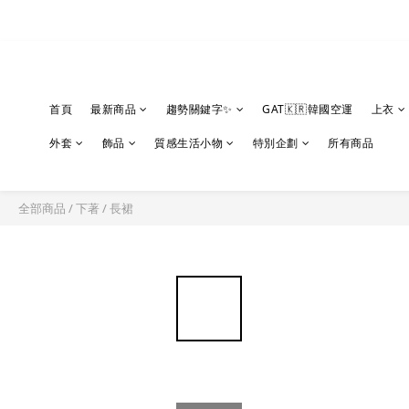
首頁
最新商品
趨勢關鍵字✨
GAT🇰🇷韓國空運
上衣
外套
飾品
質感生活小物
特別企劃
所有商品
全部商品
/
下著
/
長裙