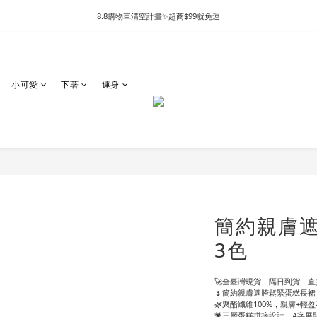
8.8購物車清空計畫✨超商$99就免運
小可愛
下著
連身
簡約親膚遮
3色
🚀全臺灣現貨，隔日到貨，直接
🌷簡約親膚遮胯鬆緊蛋糕長裙
🌿聚酯纖維100%，親膚+輕
💗三層蛋糕拼接設計，A字展開