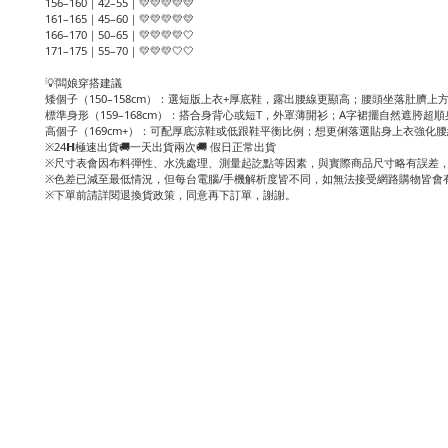
156–160｜42–55｜💛💛💛💛💛
161–165｜45–60｜💛💛💛💛💛
166–170｜50–65｜💛💛💛💛🤍
171–175｜55–70｜💛💛💛🤍🤍
💡闆娘穿搭建議
矮個子（150–158cm）：選短版上衣+厚底鞋，露出腰線更顯高；腰頭坐落肚臍上
標準身形（159–168cm）：搭合身背心或短T，外罩薄開衫；A字裙擺自然遮胯超順
高個子（169cm+）：可配厚底涼鞋或低跟鞋平衡比例；想更俐落選貼身上衣強化
※24𝗛極速出貨🚚一天出貨兩次🚚 假日正常出貨
※尺寸表會因布料彈性、水洗處理、測量起訖點等因素，與實際商品尺寸略有誤差，
※色差已減至最低情況，但每台電腦/手機解析度皆不同，如無法接受網路購物皆會
※下單前請詳閱退換貨政策，同意再下訂單，謝謝。