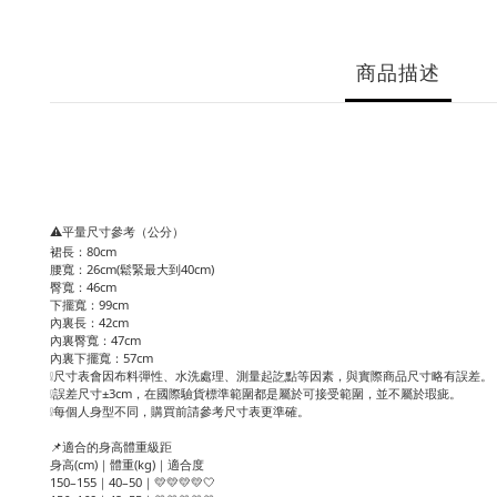
商品描述
⚠️平量尺寸參考（公分）
裙長：80cm
腰寬：26cm(鬆緊最大到40cm)
臀寬：46cm
下擺寬：99cm
內裏長：42cm
內裏臀寬：47cm
內裏下擺寬：57cm
❕尺寸表會因布料彈性、水洗處理、測量起訖點等因素，與實際商品尺寸略有誤差。
❕誤差尺寸±3cm，在國際驗貨標準範圍都是屬於可接受範圍，並不屬於瑕疵。
❕每個人身型不同，購買前請參考尺寸表更準確。
📌適合的身高體重級距
身高(cm)｜體重(kg)｜適合度
150–155｜40–50｜💛💛💛💛🤍