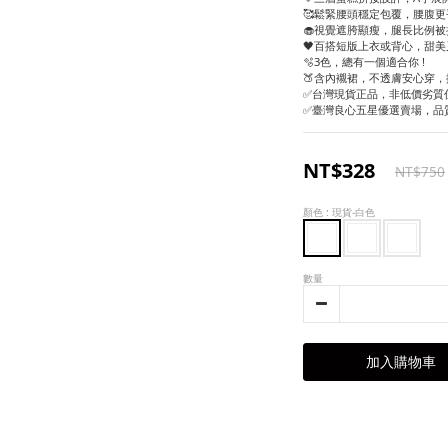
🥰鬆緊腰頭穩定包覆，腰腹
🧁視覺遮胯顯瘦，腿長比例被
🖤百搭短版上衣或背心，甜美
🫧3色，總有一個適合你 !
🍑含內襯裙，不透膚安心穿，
✅台灣現貨正品，非低價劣質
✅臺灣良心五星優選賣場，品
NT$328
NT$750
顏色
: 現貨-白色
數量
加入購物車