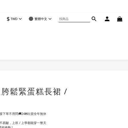
$
TWD
繁體中文
立即購買
胯鬆緊蛋糕長裙 /
下單不用問🚚24𝗛出貨全年無休
盈不易皺，上班 / 上學都能穿一整天
超修飾 !