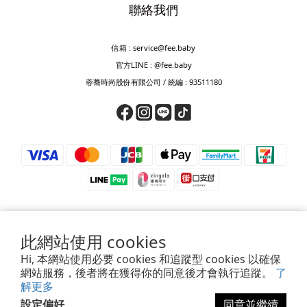
聯絡我們
信箱 : service@fee.baby
官方LINE : @fee.baby
蓉蕎時尚股份有限公司 / 統編 : 93511180
此網站使用 cookies
⚠️ 防詐騙提醒 ⚠️
Hi, 本網站使用必要 cookies 和追蹤型 cookies 以確保
若接獲來電要求匯款、轉帳、儲值或提供驗證碼，皆為詐騙，請立即掛斷。
網站服務，後者將在獲得你的同意後才會執行追蹤。
了
如對訂單、付款或帳號有疑慮，請透過官方客服確認，或撥打165查證。
解更多
設定偏好
同意並繼續