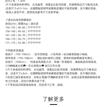
款式2 長：1.3cm
❕尺寸表會因布料彈性、水洗處理、測量起訖點等因素，與實際商品尺寸略有誤差。
❕誤差尺寸±0.5-1cm，在國際驗貨標準範圍都是屬於可接受範圍，並不屬於瑕疵。
❕每個人身型不同，購買前請參考尺寸表更準確。
📌適合的身高體重級距
身高(cm)｜體重(kg)｜適合度
150–155｜40–60｜💛💛💛💛💛
156–160｜45–65｜💛💛💛💛💛
161–165｜45–70｜💛💛💛💛💛
166–170｜50–75｜💛💛💛💛💛
171–175｜55–80｜💛💛💛💛💛
💡闆娘穿搭建議
矮個子（150–158cm）：貼耳型輕盈，小高馬尾＋短項鍊更顯臉小精緻。
標準身形（159–168cm）：襯衫或針織背心搭配，選簡約頸鏈疊戴更有層次。
高個子（169cm+）：利落低馬尾配大衣，單戴一對更醒目，兼顧氣質與俐落感。
※24𝗛極速出貨🚚一天出貨兩次🚚 假日正常出貨
※尺寸表會因布料彈性、水洗處理、測量起訖點等因素，與實際商品尺寸略有誤
差，誤差尺寸±3cm，在國際驗貨標準範圍都是屬於可接受範圍，並不屬於瑕疵。
※色差已減至最低情況，但每台電腦/手機解析度皆不同，如無法接受網路購物皆會
有少許色差，請自行衡量在做下單。
※下單前請詳閱退換貨政策，同意再下訂單，謝謝。
了解更多