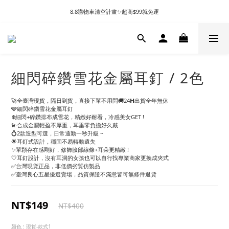
8.8購物車清空計畫✨超商$99就免運
細閃碎鑽雪花金屬耳釘 / 2色
🚀全臺灣現貨，隔日到貨，直接下單不用問🚚24𝗛出貨全年無休
🩶細閃碎鑽雪花金屬耳釘
❄️細閃+碎鑽排布成雪花，精緻好耐看，冷感美女GET !
💫合成金屬輕盈不厚重，耳垂零負擔好久戴
💍2款造型可選，日常通勤一秒升級 ~
🌟耳釘式設計，穩固不易轉動遺失
✨單顆存在感剛好，修飾臉部線條+耳朵更精緻 !
🤍耳釘設計，沒有耳洞的女孩也可以自行找專業商家更換成夾式
✅台灣現貨正品，非低價劣質仿製品
✅臺灣良心五星優選賣場，品質保證不滿意皆可無條件退貨
NT$149
NT$400
顏色
: 現貨-款式1