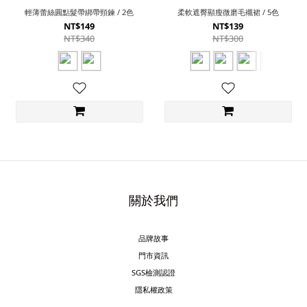
輕薄蕾絲圓點髮帶綁帶頸鍊 / 2色
柔軟遮臀顯瘦微磨毛襯裙 / 5色
NT$149
NT$139
NT$340
NT$300
關於我們
品牌故事
門市資訊
SGS檢測認證
隱私權政策