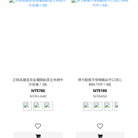
正韓高腰直筒金屬開釦英文布標牛
彈力顯瘦字母蝴蝶結平口背心
仔長褲 / 3色
BRA TOP / 4色
NT$780
NT$189
NT$1,640
NT$450