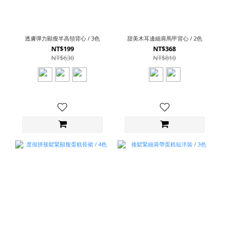
透膚彈力顯瘦半高領背心 / 3色
甜美木耳邊細肩馬甲背心 / 2色
NT$199
NT$368
NT$630
NT$810