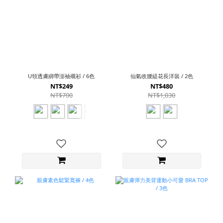
U領透膚綁帶澎袖襯衫 / 6色
仙氣收腰緹花長洋裝 / 2色
NT$249
NT$480
NT$700
NT$1,030