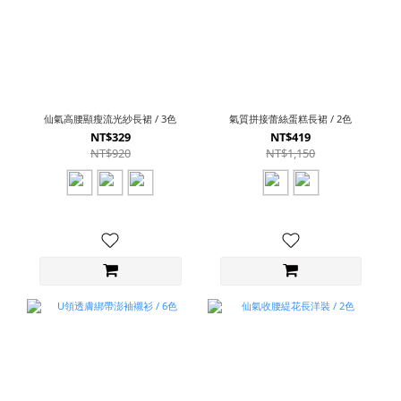
仙氣高腰顯瘦流光紗長裙 / 3色
氣質拼接蕾絲蛋糕長裙 / 2色
NT$329
NT$419
NT$920
NT$1,150