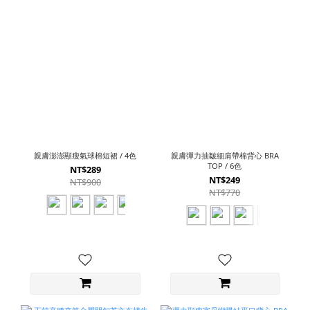
親膚澎澎顯瘦氣球棉短裙 / 4色
親膚彈力抽皺細肩帶棉背心 BRA
TOP / 6色
NT$289
NT$249
NT$900
NT$770