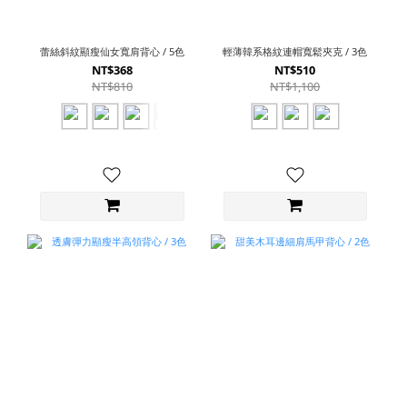
蕾絲斜紋顯瘦仙女寬肩背心 / 5色
輕薄韓系格紋連帽寬鬆夾克 / 3色
NT$368
NT$510
NT$810
NT$1,100