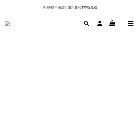
8.8購物車清空計畫✨超商$99就免運