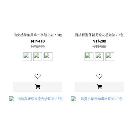
仙女感荷葉露肩一字領上衣 / 3色
百搭輕盈蓬鬆尼龍花苞短裙 / 3色
NT$410
NT$209
NT$870
NT$560