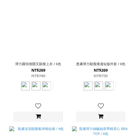
彈力圓領側開叉顯瘦上衣 / 6色
透膚彈力顯瘦捲邊短版外套 / 6色
NT$269
NT$269
NT$740
NT$730