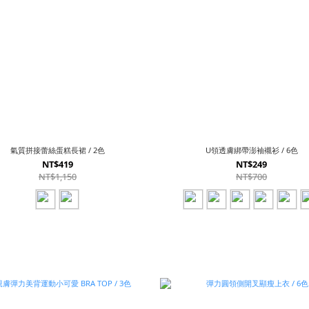
氣質拼接蕾絲蛋糕長裙 / 2色
U領透膚綁帶澎袖襯衫 / 6色
NT$419
NT$249
NT$1,150
NT$700