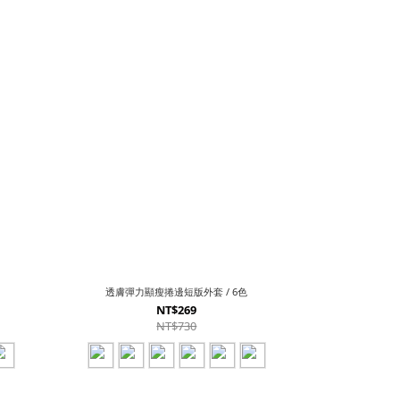
透膚彈力顯瘦捲邊短版外套 / 6色
NT$269
NT$730