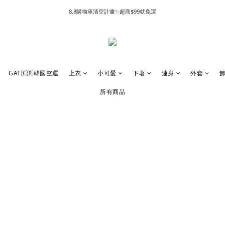
8.8購物車清空計畫✨超商$99就免運
GAT🇰🇷韓國空運
上衣
小可愛
下著
連身
外套
所有商品