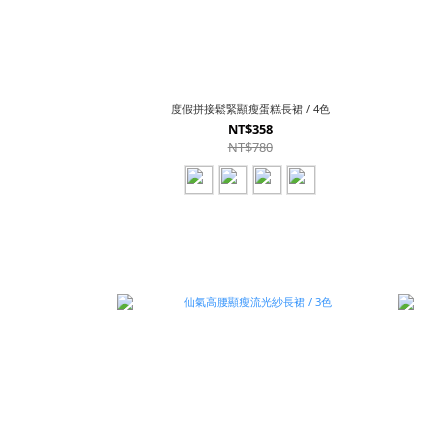
度假拼接鬆緊顯瘦蛋糕長裙 / 4色
NT$358
NT$780