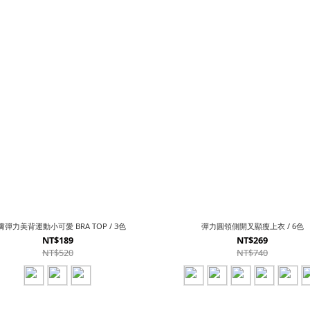
膚彈力美背運動小可愛 BRA TOP / 3色
彈力圓領側開叉顯瘦上衣 / 6色
NT$189
NT$269
NT$520
NT$740