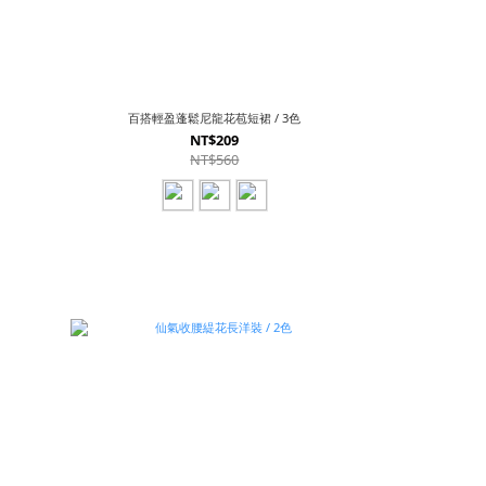
百搭輕盈蓬鬆尼龍花苞短裙 / 3色
NT$209
NT$560