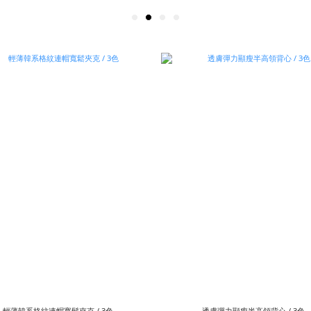
輕薄韓系格紋連帽寬鬆夾克 / 3色
透膚彈力顯瘦半高領背心 / 3色