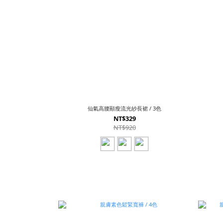
仙氣高腰顯瘦流光紗長裙 / 3色
NT$329
NT$920