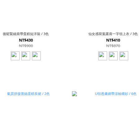
後鬆緊細肩帶蛋糕短洋裝 / 3色
仙女感荷葉露肩一字領上衣 / 3色
NT$430
NT$410
NT$900
NT$870