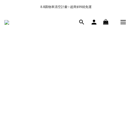
8.8購物車清空計畫✨超商$99就免運