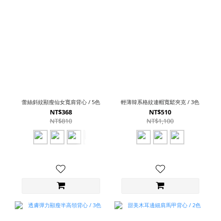
蕾絲斜紋顯瘦仙女寬肩背心 / 5色
輕薄韓系格紋連帽寬鬆夾克 / 3色
NT$368
NT$510
NT$810
NT$1,100