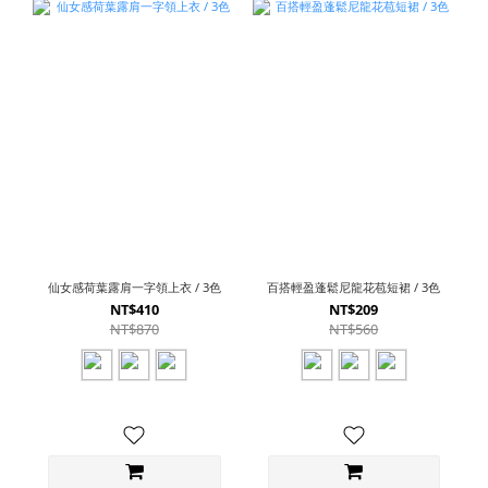
仙女感荷葉露肩一字領上衣 / 3色
百搭輕盈蓬鬆尼龍花苞短裙 / 3色
NT$410
NT$209
NT$870
NT$560