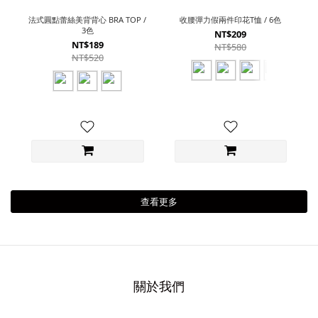
法式圓點蕾絲美背背心 BRA TOP /
收腰彈力假兩件印花T恤 / 6色
3色
NT$209
NT$189
NT$580
NT$520
查看更多
關於我們