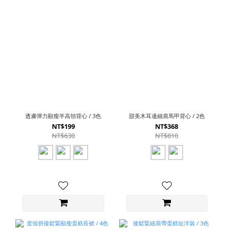
透膚彈力顯瘦半高領背心 / 3色
甜美木耳邊細肩馬甲背心 / 2色
NT$199
NT$368
NT$630
NT$810