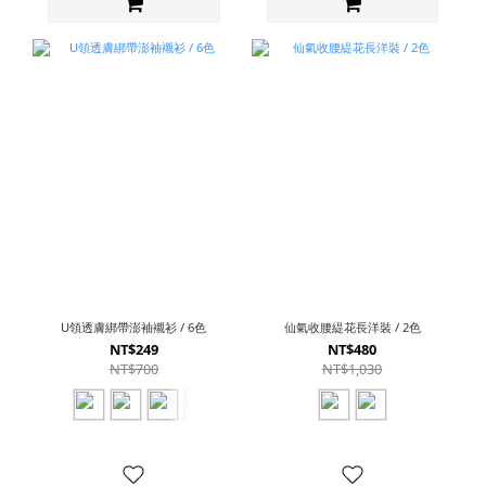
U領透膚綁帶澎袖襯衫 / 6色
仙氣收腰緹花長洋裝 / 2色
NT$249
NT$480
NT$700
NT$1,030