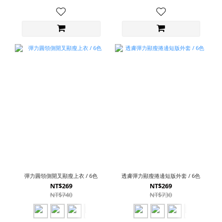
彈力圓領側開叉顯瘦上衣 / 6色
透膚彈力顯瘦捲邊短版外套 / 6色
NT$269
NT$269
NT$740
NT$730