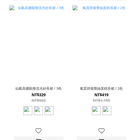
仙氣高腰顯瘦流光紗長裙 / 3色
氣質拼接蕾絲蛋糕長裙 / 2色
NT$329
NT$419
NT$920
NT$1,150