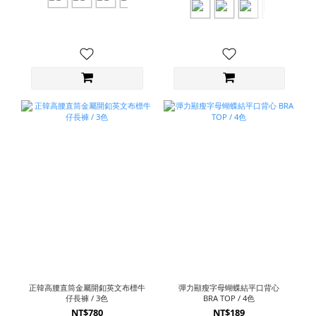
正韓高腰直筒金屬開釦英文布標牛
彈力顯瘦字母蝴蝶結平口背心
仔長褲 / 3色
BRA TOP / 4色
NT$780
NT$189