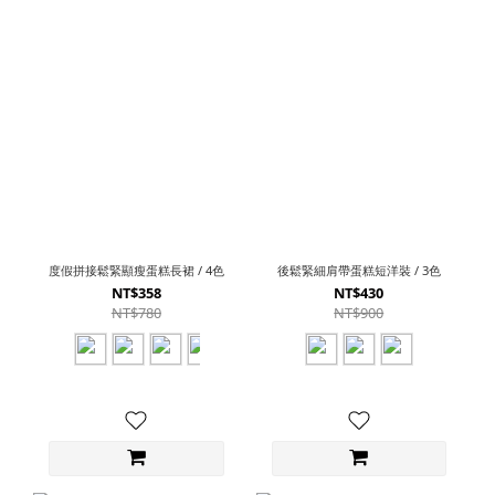
度假拼接鬆緊顯瘦蛋糕長裙 / 4色
後鬆緊細肩帶蛋糕短洋裝 / 3色
NT$358
NT$430
NT$780
NT$900