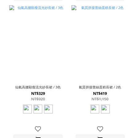
仙氣高腰顯瘦流光紗長裙 / 3色
氣質拼接蕾絲蛋糕長裙 / 2色
NT$329
NT$419
NT$920
NT$1,150