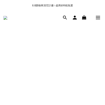
8.8購物車清空計畫✨超商$99就免運