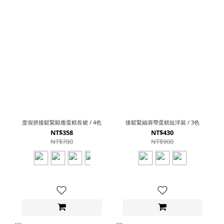
度假拼接鬆緊顯瘦蛋糕長裙 / 4色
後鬆緊細肩帶蛋糕短洋裝 / 3色
NT$358
NT$430
NT$780
NT$900