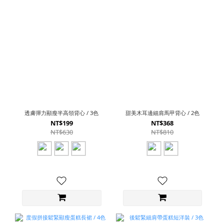
透膚彈力顯瘦半高領背心 / 3色
甜美木耳邊細肩馬甲背心 / 2色
NT$199
NT$368
NT$630
NT$810