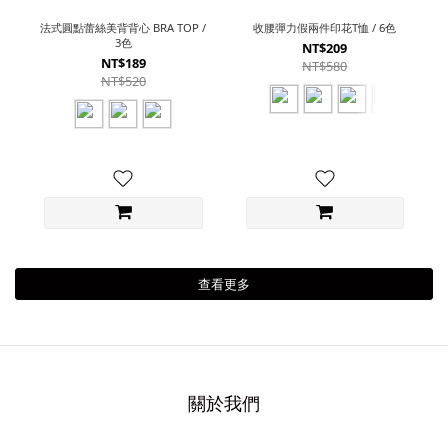
法式圓點蕾絲美背背心 BRA TOP /
收腰彈力假兩件印花T恤 / 6色
3色
NT$209
NT$189
NT$580
NT$520
查看更多
關於我們