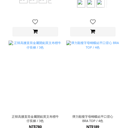
正韓高腰直筒金屬開釦英文布標牛
彈力顯瘦字母蝴蝶結平口背心
仔長褲 / 3色
BRA TOP / 4色
NT$780
NT$189