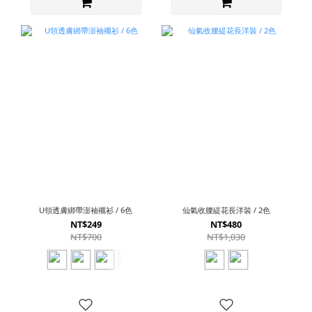
U領透膚綁帶澎袖襯衫 / 6色
仙氣收腰緹花長洋裝 / 2色
NT$249
NT$480
NT$700
NT$1,030