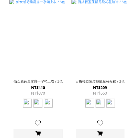
仙女感荷葉露肩一字領上衣 / 3色
百搭輕盈蓬鬆尼龍花苞短裙 / 3色
NT$410
NT$209
NT$870
NT$560