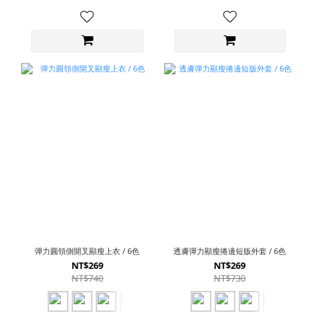
彈力圓領側開叉顯瘦上衣 / 6色
透膚彈力顯瘦捲邊短版外套 / 6色
NT$269
NT$269
NT$740
NT$730