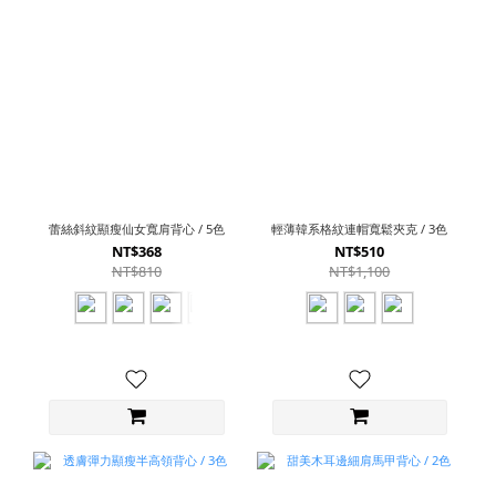
蕾絲斜紋顯瘦仙女寬肩背心 / 5色
輕薄韓系格紋連帽寬鬆夾克 / 3色
NT$368
NT$510
NT$810
NT$1,100