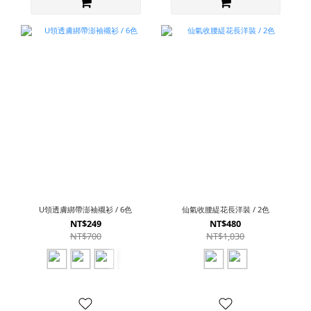
U領透膚綁帶澎袖襯衫 / 6色
仙氣收腰緹花長洋裝 / 2色
NT$249
NT$480
NT$700
NT$1,030