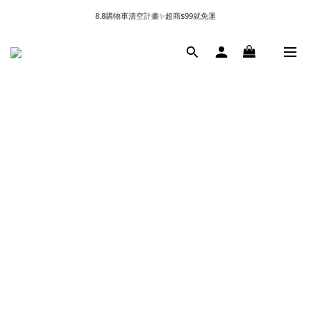
8.8購物車清空計畫✨超商$99就免運