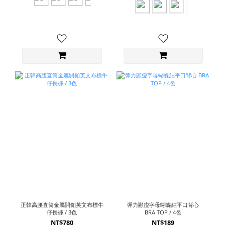
正韓高腰直筒金屬開釦英文布標牛
彈力顯瘦字母蝴蝶結平口背心
仔長褲 / 3色
BRA TOP / 4色
NT$780
NT$189