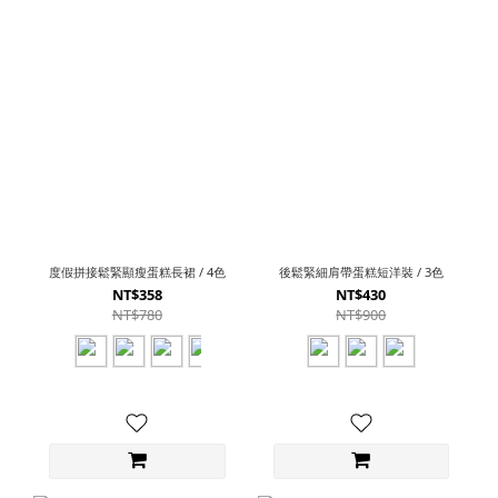
度假拼接鬆緊顯瘦蛋糕長裙 / 4色
後鬆緊細肩帶蛋糕短洋裝 / 3色
NT$358
NT$430
NT$780
NT$900