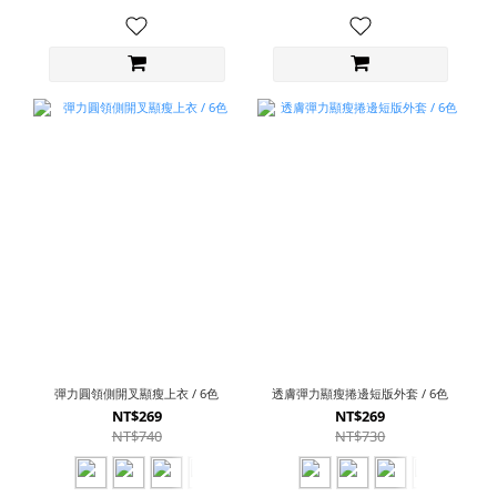
彈力圓領側開叉顯瘦上衣 / 6色
透膚彈力顯瘦捲邊短版外套 / 6色
NT$269
NT$269
NT$740
NT$730