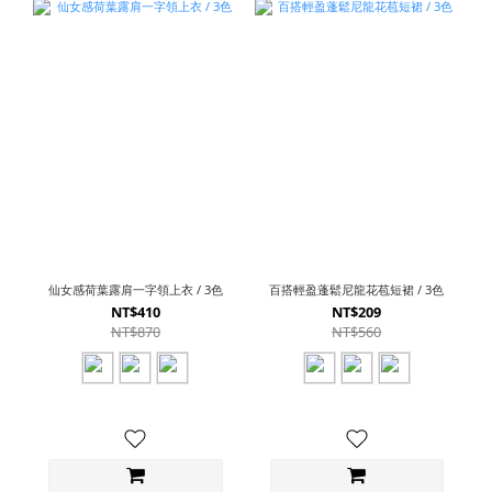
仙女感荷葉露肩一字領上衣 / 3色
百搭輕盈蓬鬆尼龍花苞短裙 / 3色
NT$410
NT$209
NT$870
NT$560