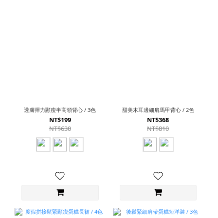
透膚彈力顯瘦半高領背心 / 3色
甜美木耳邊細肩馬甲背心 / 2色
NT$199
NT$368
NT$630
NT$810