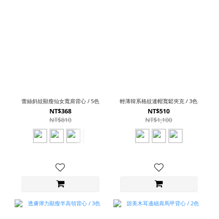
蕾絲斜紋顯瘦仙女寬肩背心 / 5色
輕薄韓系格紋連帽寬鬆夾克 / 3色
NT$368
NT$510
NT$810
NT$1,100