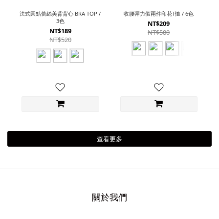
法式圓點蕾絲美背背心 BRA TOP /
收腰彈力假兩件印花T恤 / 6色
3色
NT$209
NT$189
NT$580
NT$520
查看更多
關於我們