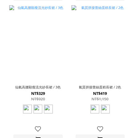
仙氣高腰顯瘦流光紗長裙 / 3色
氣質拼接蕾絲蛋糕長裙 / 2色
NT$329
NT$419
NT$920
NT$1,150